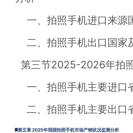
一、拍照手机进口来源
二、拍照手机出口国家
第三节2025-2026年
一、拍照手机主要进口
二、拍照手机主要出口
第五章 2025年我国拍照手机市场产销状况监测分析