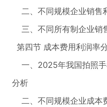
二、不同规模企业销售
三、不同所有制企业销
第四节 成本费用利润率
一、2025年我国拍照
分析
二、不同规模企业成本费