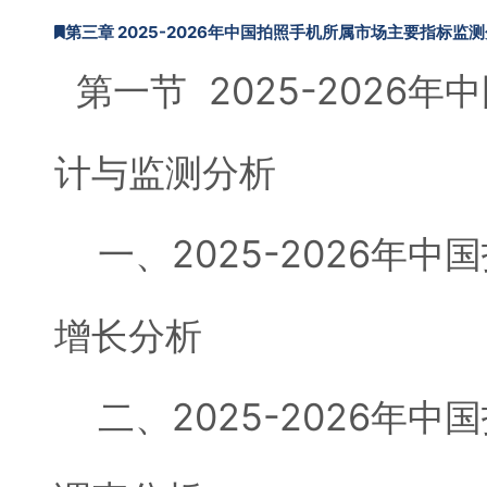
第三章 2025-2026年中国拍照手机所属市场主要指标监
第一节 2025-2026
计与监测分析
一、2025-2026年中
增长分析
二、2025-2026年中