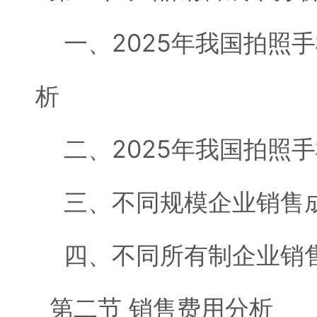
一、2025年我国拍照
析
二、2025年我国拍照
三、不同规模企业销售
四、不同所有制企业销
第二节 销售费用分析