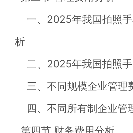
一、2025年我国拍照
析
二、2025年我国拍照
三、不同规模企业管理
四、不同所有制企业管
第四节 财务费用分析