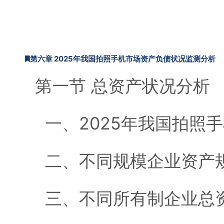
第六章 2025年我国拍照手机市场资产负债状况监测分析
第一节 总资产状况分析
一、2025年我国拍照
二、不同规模企业资产
三、不同所有制企业总