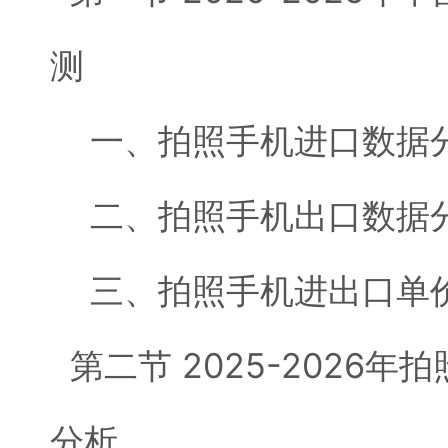
测
一、拍照手机进口数据
二、拍照手机出口数据
三、拍照手机进出口单
第二节 2025-2026
分析