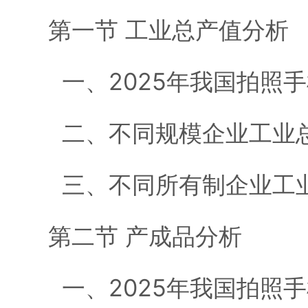
第一节 工业总产值分析
一、2025年我国拍照
二、不同规模企业工业
三、不同所有制企业工
第二节 产成品分析
一、2025年我国拍照