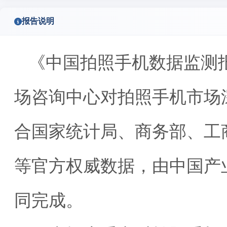
报告说明
《中国拍照手机数据监测
场咨询中心对拍照手机市场
合国家统计局、商务部、工
等官方权威数据，由中国产
同完成。