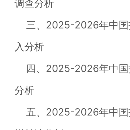
调查分析
三、2025-2026年中
入分析
四、2025-2026年中
分析
五、2025-2026年中