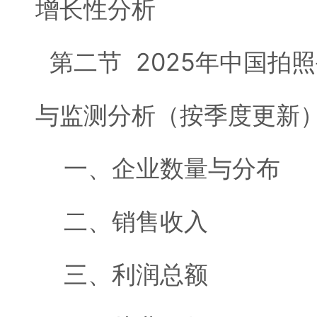
增长性分析
第二节 2025年中国拍
与监测分析（按季度更新
一、企业数量与分布
二、销售收入
三、利润总额