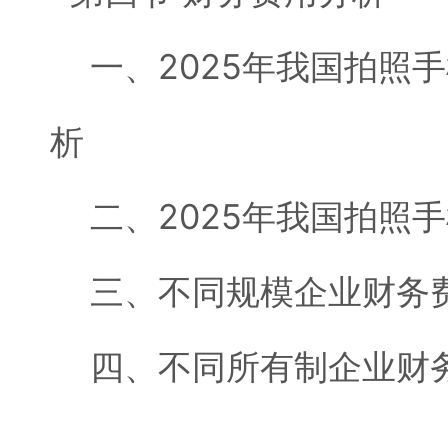
一、2025年我国拍照
析
二、2025年我国拍照
三、不同规模企业财务
四、不同所有制企业财