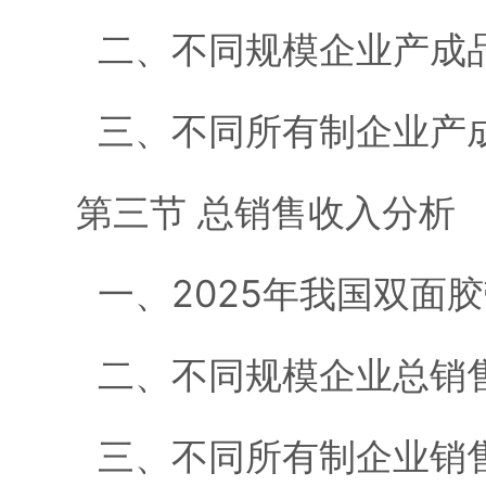
二、不同规模企业产成
三、不同所有制企业产
第三节 总销售收入分析
一、2025年我国双面
二、不同规模企业总销
三、不同所有制企业销