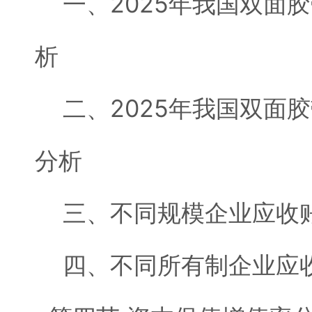
一、2025年我国双面
析
二、2025年我国双面
分析
三、不同规模企业应收账
四、不同所有制企业应收