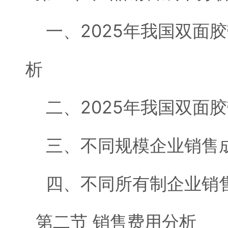
一、2025年我国双面
析
二、2025年我国双面
三、不同规模企业销售
四、不同所有制企业销
第二节 销售费用分析