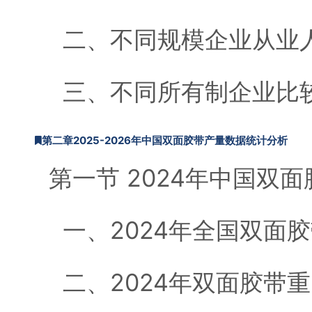
二、不同规模企业从业
三、不同所有制企业比
第二章2025-2026年中国双面胶带产量数据统计分析
第一节 2024年中国双
一、2024年全国双面
二、2024年双面胶带