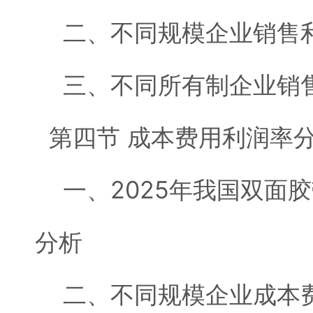
二、不同规模企业销售
三、不同所有制企业销
第四节 成本费用利润率
一、2025年我国双面
分析
二、不同规模企业成本费