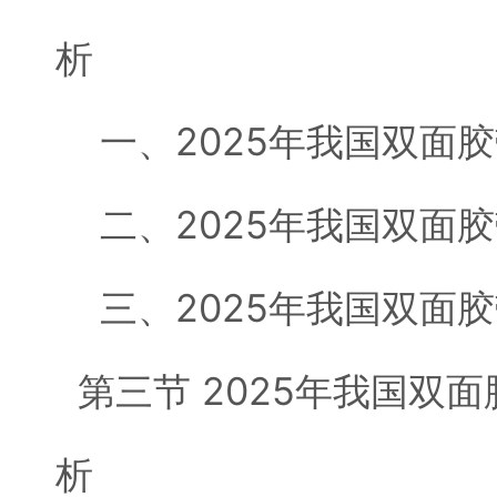
析
一、2025年我国双面
二、2025年我国双面
三、2025年我国双面
第三节 2025年我国双
析