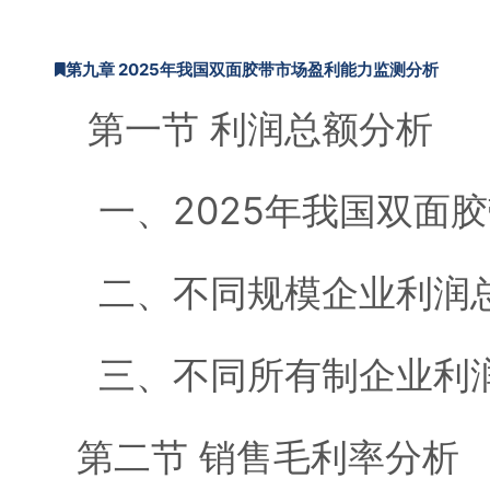
第九章 2025年我国双面胶带市场盈利能力监测分析
第一节 利润总额分析
一、2025年我国双面
二、不同规模企业利润
三、不同所有制企业利
第二节 销售毛利率分析