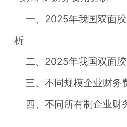
一、2025年我国双面
析
二、2025年我国双面
三、不同规模企业财务
四、不同所有制企业财