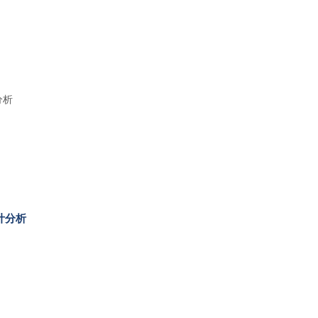
分析
计分析