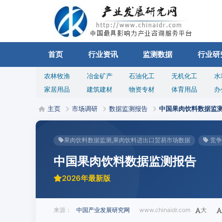
首页
行业资讯
监测数据
行业研
农林牧渔
冶金矿产
石油化工
无机化工
水
家居用品
建筑建材
物资专材
体育用品
办
主页
市场调研
数据监测报告
中国果肉饮料数据监
果肉饮料数据监测,果肉饮料进出口贸易市场数据
竞争
中国果肉饮料数据监测报告
2026年最新版
来源：
中国产业发展研究网
www.chinaidr.com
大