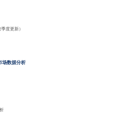
按季度更新）
易市场数据分析
析