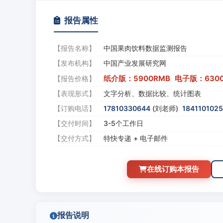
报告属性
【报告名称】
中国果肉饮料数据监测报告
【发布机构】
中国产业发展研究网
纸介版：5900RMB 电子版：630
【报告价格】
【表现形式】
文字分析、数据比较、统计图表
【订购电话】
17810330644
(刘老师)
184110102
【交付时间】
3-5个工作日
【交付方式】
特快专递 + 电子邮件
在线订购本报告
报告说明