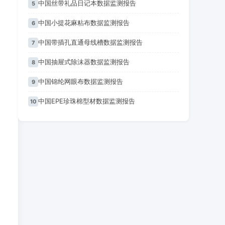
中国丝带礼品日记本数据监测报告
5
中国小提花麻粘布数据监测报告
6
中国带插孔直通母线槽数据监测报告
7
中国抽屉式除沫器数据监测报告
8
中国锦纶网眼布数据监测报告
9
中国EPE珍珠棉型材数据监测报告
10