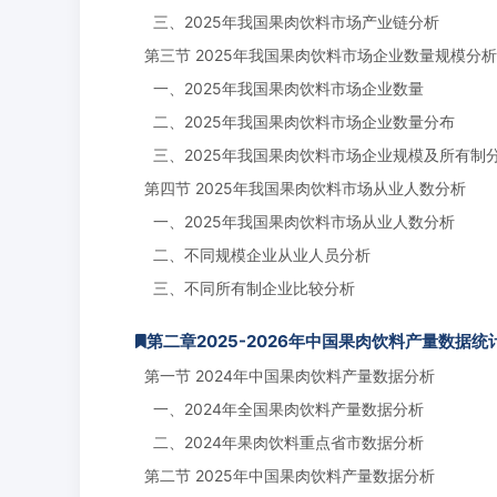
三、2025年我国果肉饮料市场产业链分析
第三节 2025年我国果肉饮料市场企业数量规模分析
一、2025年我国果肉饮料市场企业数量
二、2025年我国果肉饮料市场企业数量分布
三、2025年我国果肉饮料市场企业规模及所有制
第四节 2025年我国果肉饮料市场从业人数分析
一、2025年我国果肉饮料市场从业人数分析
二、不同规模企业从业人员分析
三、不同所有制企业比较分析
第二章2025-2026年中国果肉饮料产量数据统
第一节 2024年中国果肉饮料产量数据分析
一、2024年全国果肉饮料产量数据分析
二、2024年果肉饮料重点省市数据分析
第二节 2025年中国果肉饮料产量数据分析