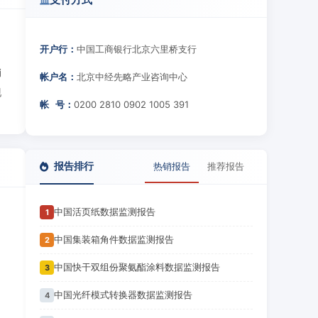
开户行：
中国工商银行北京六里桥支行
销
帐户名：
北京中经先略产业咨询中心
现
帐 号：
0200 2810 0902 1005 391
报告排行
热销报告
推荐报告
中国活页纸数据监测报告
1
中国集装箱角件数据监测报告
2
中国快干双组份聚氨酯涂料数据监测报告
3
中国光纤模式转换器数据监测报告
4