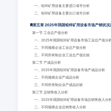
一、铅锌矿用设备主要进口省市分析
二、铅锌矿用设备主要出口省市分析
第五章 2025年我国铅锌矿用设备市场产销状
第一节 工业总产值分析
一、2025年我国铅锌矿用设备市场工业总产值分
二、不同规模企业工业总产值分析
三、不同所有制企业工业总产值比较
第二节 产成品分析
一、2025年我国铅锌矿用设备市场产成品分析
二、不同规模企业产成品分析
三、不同所有制企业产成品比较
第三节 总销售收入分析
一、2025年我国铅锌矿用设备市场总销售收入分
二、不同规模企业总销售收入分析