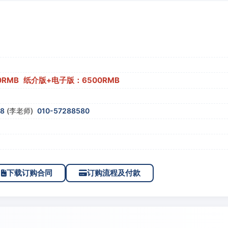
0RMB 纸介版+电子版：6500RMB
58
(李老师)
010-57288580
下载订购合同
订购流程及付款