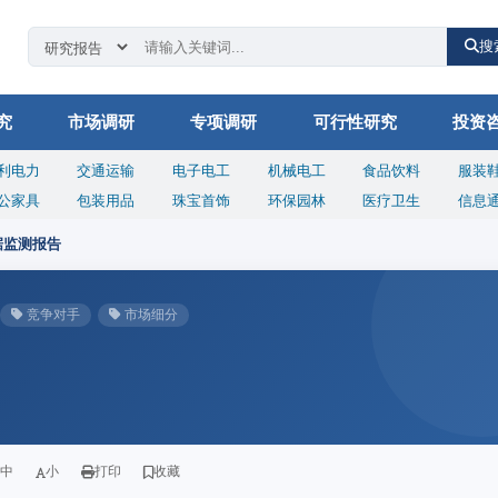
搜
究
市场调研
专项调研
可行性研究
投资
利电力
交通运输
电子电工
机械电工
食品饮料
服装
公家具
包装用品
珠宝首饰
环保园林
医疗卫生
信息
据监测报告
竞争对手
市场细分
中
小
打印
收藏