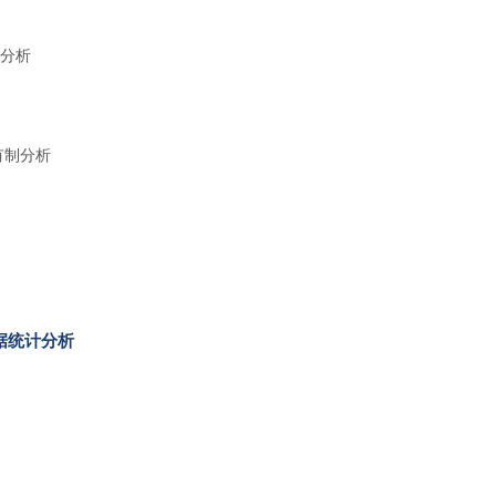
模分析
有制分析
数据统计分析