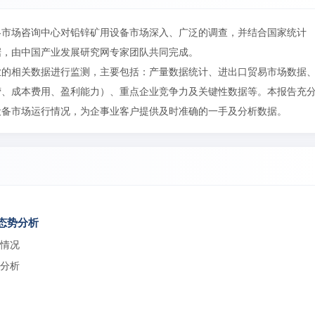
略市场咨询中心对铅锌矿用设备市场深入、广泛的调查，并结合国家统计
据，由中国产业发展研究网专家团队共同完成。
的相关数据进行监测，主要包括：产量数据统计、进出口贸易市场数据
营、成本费用、盈利能力）、重点企业竞争力及关键性数据等。本报告充
设备市场运行情况，为企事业客户提供及时准确的一手及分析数据。
行态势分析
标情况
况分析