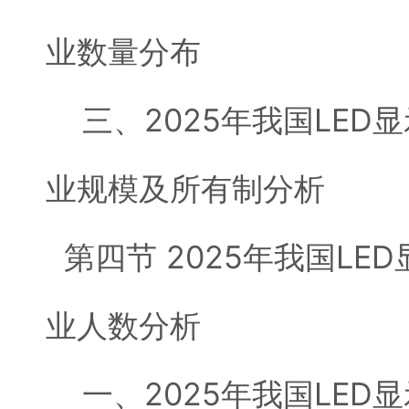
业数量分布
三、2025年我国LED
业规模及所有制分析
第四节 2025年我国LE
业人数分析
一、2025年我国LED