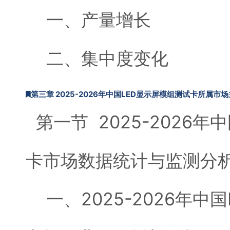
一、产量增长
二、集中度变化
第三章 2025-2026年中国LED显示屏模组测试卡所属
第一节 2025-2026年
卡市场数据统计与监测分
一、2025-2026年中