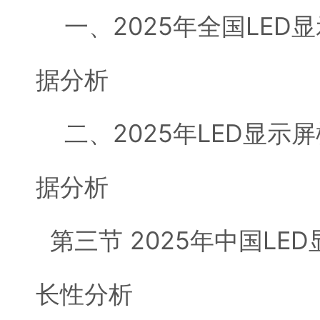
一、2025年全国LED
据分析
二、2025年LED显示
据分析
第三节 2025年中国LE
长性分析