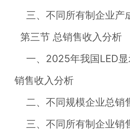
三、不同所有制企业产
第三节 总销售收入分析
一、2025年我国LED
销售收入分析
二、不同规模企业总销
三、不同所有制企业销