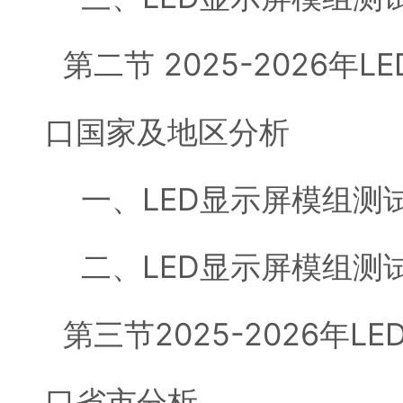
第二节 2025-2026年
口国家及地区分析
一、LED显示屏模组测
二、LED显示屏模组测
第三节2025-2026年
口省市分析