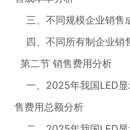
三、不同规模企业销售
四、不同所有制企业销
第二节 销售费用分析
一、2025年我国LED
售费用总额分析
二、2025年我国LED