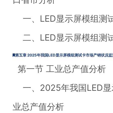
一、LED显示屏模组测
二、LED显示屏模组测
第五章 2025年我国LED显示屏模组测试卡市场产销状况
第一节 工业总产值分析
一、2025年我国LED
业总产值分析