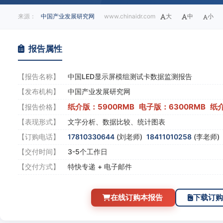
来源：
中国产业发展研究网
www.chinaidr.com
大
中
小
报告属性
【报告名称】
中国LED显示屏模组测试卡数据监测报告
【发布机构】
中国产业发展研究网
纸介版：5900RMB 电子版：6300RMB 纸
【报告价格】
【表现形式】
文字分析、数据比较、统计图表
【订购电话】
17810330644
(刘老师)
18411010258
(李老师
【交付时间】
3-5个工作日
【交付方式】
特快专递 + 电子邮件
在线订购本报告
下载订