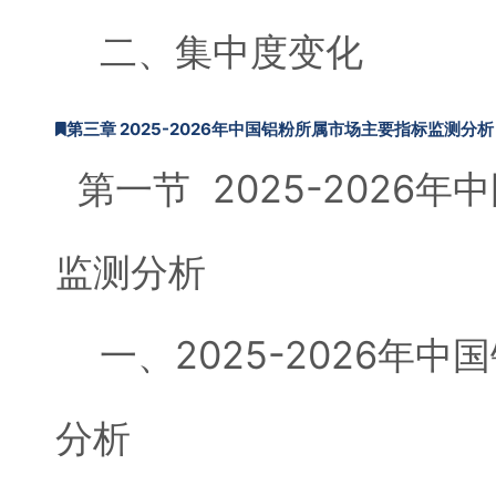
二、集中度变化
第三章 2025-2026年中国铝粉所属市场主要指标监测分析
第一节 2025-2026
监测分析
一、2025-2026年中
分析