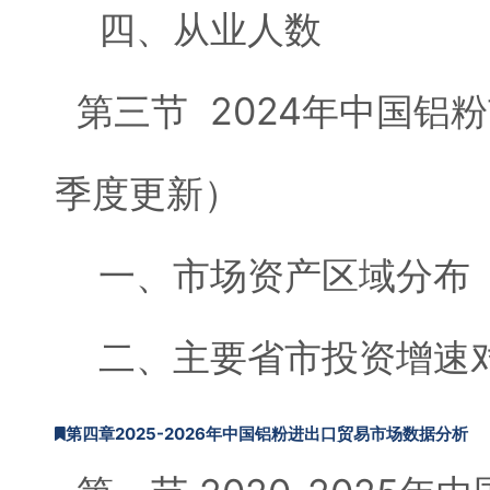
四、从业人数
第三节 2024年中国铝
季度更新）
一、市场资产区域分布
二、主要省市投资增速
第四章2025-2026年中国铝粉进出口贸易市场数据分析