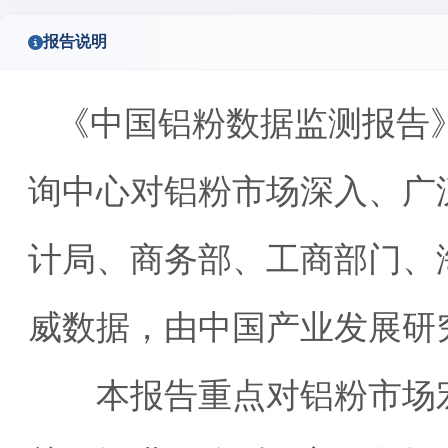
报告说明
《中国铝粉数据监测报告
询中心对铝粉市场深入、广
计局、商务部、工商部门、
威数据，由中国产业发展研
本报告重点对铝粉市场宏