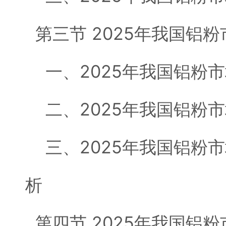
第三节 2025年我国铝
一、2025年我国铝粉
二、2025年我国铝粉
三、2025年我国铝粉
析
第四节 2025年我国铝