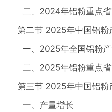
二、2024年铝粉重点
第二节 2025年中国铝
一、2025年全国铝粉
二、2025年铝粉重点
第三节 2025年中国铝
一、产量增长