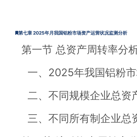
第七章 2025年月我国铝粉市场资产运营状况监测分析
第一节 总资产周转率分
一、2025年我国铝粉
二、不同规模企业总资
三、不同所有制企业总资