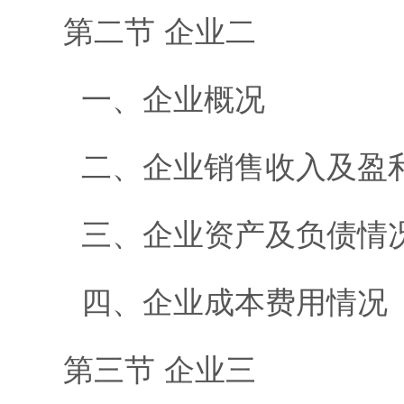
第二节 企业二
一、企业概况
二、企业销售收入及盈
三、企业资产及负债情
四、企业成本费用情况
第三节 企业三