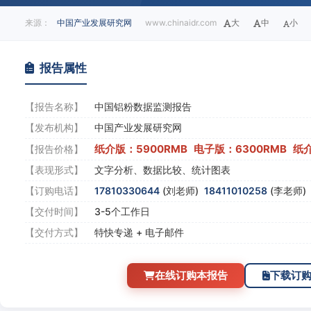
来源：
中国产业发展研究网
www.chinaidr.com
大
中
小
报告属性
【报告名称】
中国铝粉数据监测报告
【发布机构】
中国产业发展研究网
纸介版：5900RMB 电子版：6300RMB 纸
【报告价格】
【表现形式】
文字分析、数据比较、统计图表
【订购电话】
17810330644
(刘老师)
18411010258
(李老师
【交付时间】
3-5个工作日
【交付方式】
特快专递 + 电子邮件
在线订购本报告
下载订