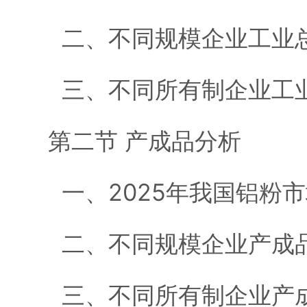
二、不同规模企业工业
三、不同所有制企业工
第二节 产成品分析
一、2025年我国铝粉
二、不同规模企业产成
三、不同所有制企业产