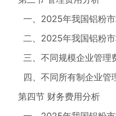
一、2025年我国铝粉
二、2025年我国铝粉
三、不同规模企业管理
四、不同所有制企业管
第四节 财务费用分析
一、2025年我国铝粉