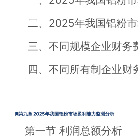
二、2025年我国铝粉
三、不同规模企业财务
四、不同所有制企业财
第九章 2025年我国铝粉市场盈利能力监测分析
第一节 利润总额分析