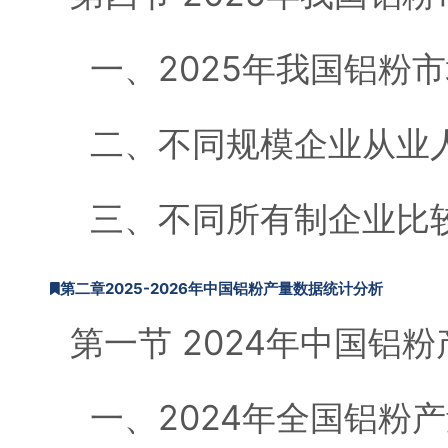
一、2025年我国铝粉
二、不同规模企业从业
三、不同所有制企业比
第二章2025-2026年中国铝粉产量数据统计分析
第一节 2024年中国铝
一、2024年全国铝粉