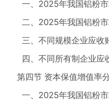
一、2025年我国铝粉
二、2025年我国铝粉
三、不同规模企业应收账
四、不同所有制企业应收
第四节 资本保值增值率
一、2025年我国铝粉