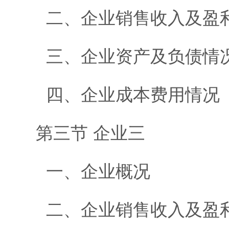
二、企业销售收入及盈
三、企业资产及负债情
四、企业成本费用情况
第三节 企业三
一、企业概况
二、企业销售收入及盈