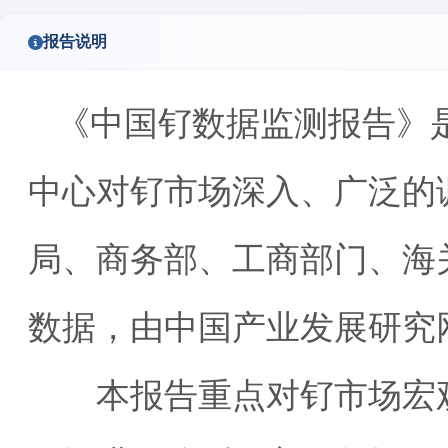
报告说明
《中国钌数据监测报告》
中心对钌市场深入、广泛的
局、商务部、工商部门、海
数据，由中国产业发展研究
本报告重点对钌市场宏观