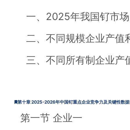
一、2025年我国钌市
二、不同规模企业产值
三、不同所有制企业产
第十章 2025-2026年中国钌重点企业竞争力及关键性数
第一节 企业一