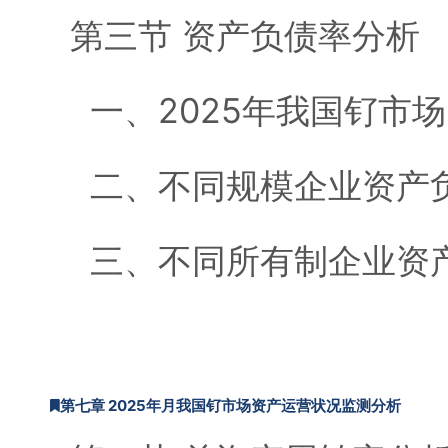
第三节 资产负债率分析
一、2025年我国钌市
二、不同规模企业资产
三、不同所有制企业资
第七章 2025年月我国钌市场资产运营状况监测分析