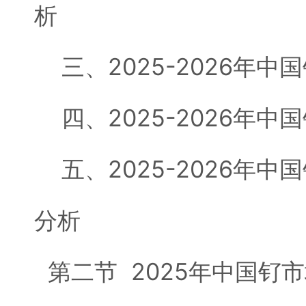
析
三、2025-2026年中
四、2025-2026年中
五、2025-2026年中
分析
第二节 2025年中国钌