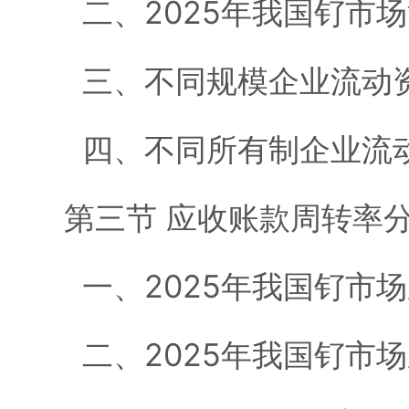
二、2025年我国钌市
三、不同规模企业流动资
四、不同所有制企业流动
第三节 应收账款周转率
一、2025年我国钌市
二、2025年我国钌市