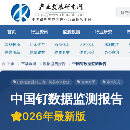
首页
行业资讯
监测数据
行业研究
农林牧渔
冶金矿产
石油化工
无机化工
水利电力
家居用品
建筑建材
物资专材
体育用品
办公家具
主页
市场调研
数据监测报告
中国钌数据监测报告
钌数据监测,钌进出口贸易市场数据
竞争对手
市场细分
中国钌数据监测报告
2026年最新版