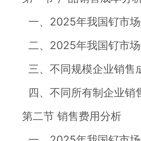
一、2025年我国钌市
二、2025年我国钌市
三、不同规模企业销售
四、不同所有制企业销
第二节 销售费用分析
一、2025年我国钌市