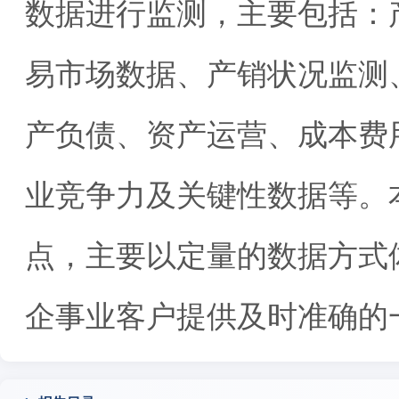
数据进行监测，主要包括：
易市场数据、产销状况监测
产负债、资产运营、成本费
业竞争力及关键性数据等。
点，主要以定量的数据方式
企事业客户提供及时准确的