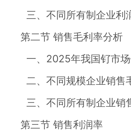
三、不同所有制企业利
第二节 销售毛利率分析
一、2025年我国钌市
二、不同规模企业销售
三、不同所有制企业销
第三节 销售利润率