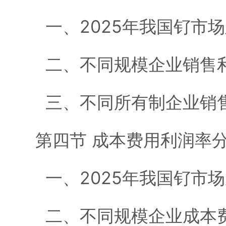
一、2025年我国钌市
二、不同规模企业销售
三、不同所有制企业销
第四节 成本费用利润率
一、2025年我国钌市
二、不同规模企业成本费