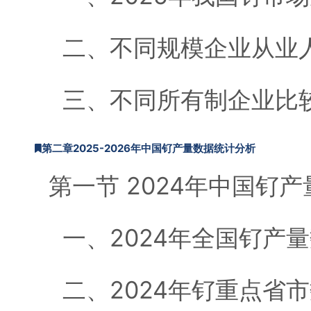
二、不同规模企业从业
三、不同所有制企业比
第二章2025-2026年中国钌产量数据统计分析
第一节 2024年中国钌
一、2024年全国钌产
二、2024年钌重点省