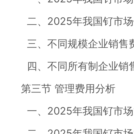
二、2025年我国钌市
三、不同规模企业销售
四、不同所有制企业销
第三节 管理费用分析
一、2025年我国钌市
二、2025年我国钌市