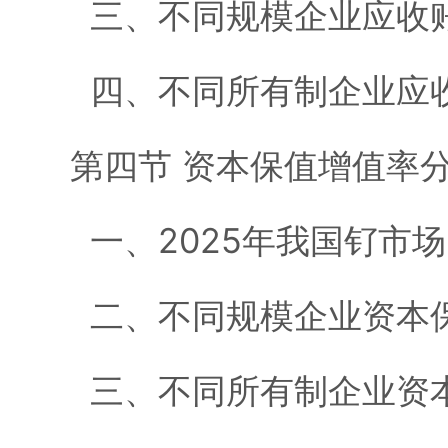
三、不同规模企业应收账
四、不同所有制企业应收
第四节 资本保值增值率
一、2025年我国钌市
二、不同规模企业资本保
三、不同所有制企业资本