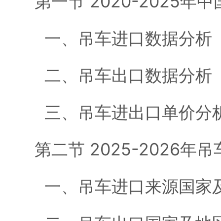
第一节 2020-2025
一、吊车进口数据分析
二、吊车出口数据分析
三、吊车进出口单价分
第二节 2025-2026
一、吊车进口来源国家