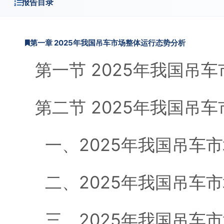
报告目录
第一章 2025年我国吊车市场整体运行态势分析
第一节 2025年我国吊
第二节 2025年我国吊
一、2025年我国吊车
二、2025年我国吊车
三、2025年我国吊车