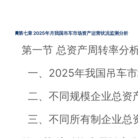
第七章 2025年月我国吊车市场资产运营状况监测分析
第一节 总资产周转率分
一、2025年我国吊车
二、不同规模企业总资
三、不同所有制企业总资