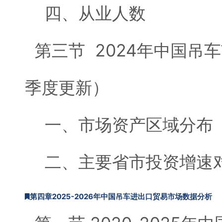
四、从业人数
第三节 2024年中国吊
季度更新）
一、市场资产区域分布
二、主要省市投资增速
第四章2025-2026年中国吊车进出口贸易市场数据分析