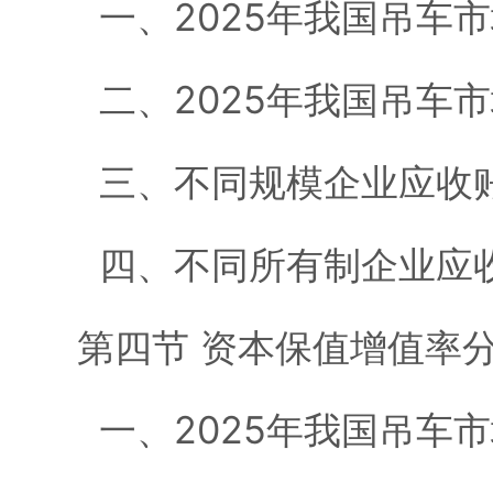
一、2025年我国吊车
二、2025年我国吊车
三、不同规模企业应收账
四、不同所有制企业应收
第四节 资本保值增值率
一、2025年我国吊车