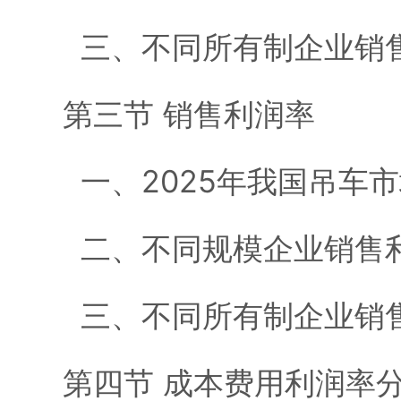
三、不同所有制企业销
第三节 销售利润率
一、2025年我国吊车
二、不同规模企业销售
三、不同所有制企业销
第四节 成本费用利润率