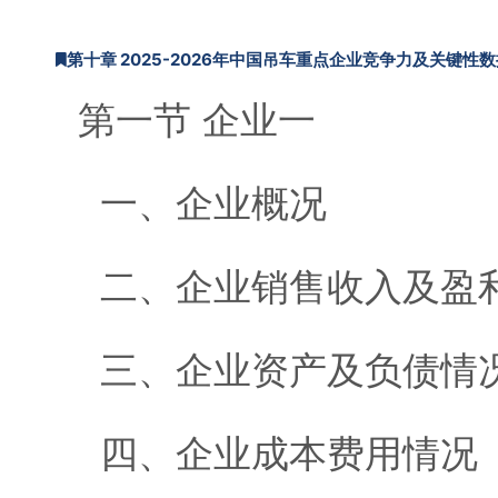
第十章 2025-2026年中国吊车重点企业竞争力及关键性
第一节 企业一
一、企业概况
二、企业销售收入及盈
三、企业资产及负债情
四、企业成本费用情况