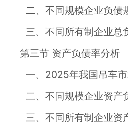
二、不同规模企业负债
三、不同所有制企业总
第三节 资产负债率分析
一、2025年我国吊车
二、不同规模企业资产
三、不同所有制企业资