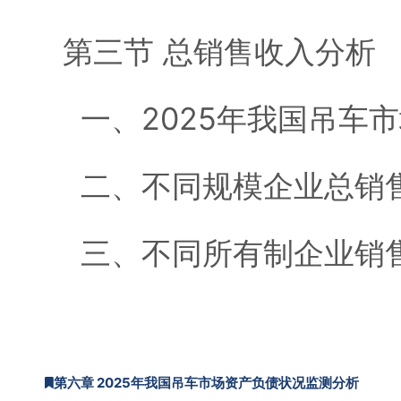
第三节 总销售收入分析
一、2025年我国吊车
二、不同规模企业总销
三、不同所有制企业销
第六章 2025年我国吊车市场资产负债状况监测分析