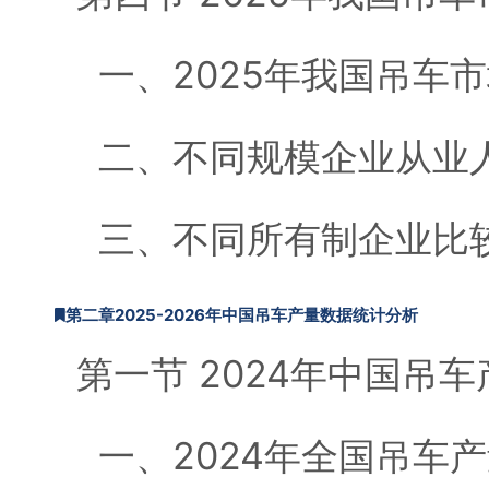
一、2025年我国吊车
二、不同规模企业从业
三、不同所有制企业比
第二章2025-2026年中国吊车产量数据统计分析
第一节 2024年中国吊
一、2024年全国吊车