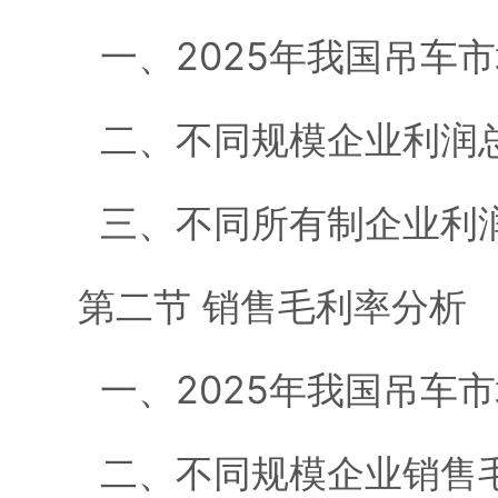
一、2025年我国吊车
二、不同规模企业利润
三、不同所有制企业利
第二节 销售毛利率分析
一、2025年我国吊车
二、不同规模企业销售