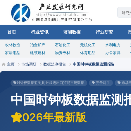
首页
行业资讯
监测数据
行业研究
农林牧渔
冶金矿产
石油化工
无机化工
水利电力
家居用品
建筑建材
物资专材
体育用品
办公家具
主页
市场调研
数据监测报告
中国时钟板数据监测报告
时钟板数据监测,时钟板进出口贸易市场数据
竞争对手
市场
中国时钟板数据监测
2026年最新版