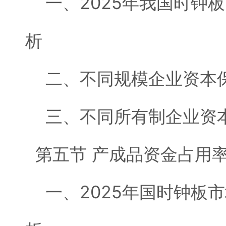
一、2025年我国时钟
析
二、不同规模企业资本保
三、不同所有制企业资本
第五节 产成品资金占用
一、2025年国时钟板