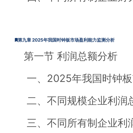
第九章 2025年我国时钟板市场盈利能力监测分析
第一节 利润总额分析
一、2025年我国时钟
二、不同规模企业利润
三、不同所有制企业利