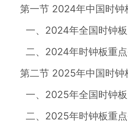
第一节 2024年中国时
一、2024年全国时钟
二、2024年时钟板重
第二节 2025年中国时
一、2025年全国时钟
二、2025年时钟板重