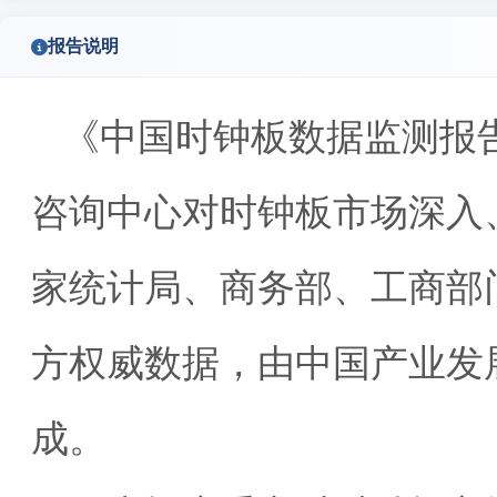
报告说明
《中国时钟板数据监测报
咨询中心对时钟板市场深入
家统计局、商务部、工商部
方权威数据，由中国产业发
成。