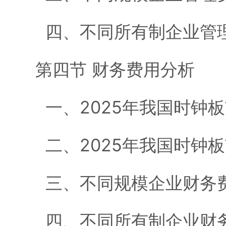
四、不同所有制企业管
第四节 财务费用分析
一、2025年我国时钟
二、2025年我国时钟
三、不同规模企业财务
四、不同所有制企业财