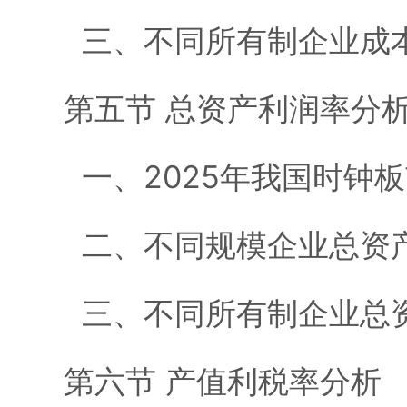
三、不同所有制企业成本
第五节 总资产利润率分
一、2025年我国时钟
二、不同规模企业总资
三、不同所有制企业总资
第六节 产值利税率分析