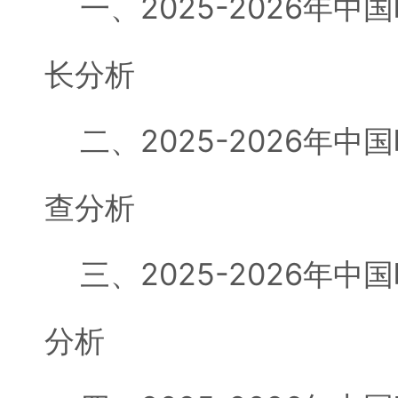
一、2025-2026年中
长分析
二、2025-2026年中
查分析
三、2025-2026年中
分析