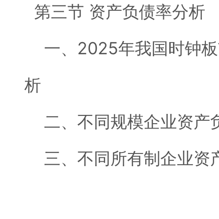
第三节 资产负债率分析
一、2025年我国时钟
析
二、不同规模企业资产
三、不同所有制企业资