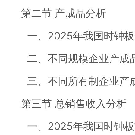
第二节 产成品分析
一、2025年我国时钟
二、不同规模企业产成
三、不同所有制企业产
第三节 总销售收入分析
一、2025年我国时钟