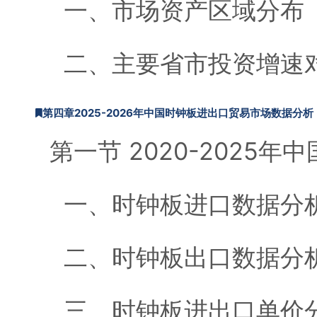
一、市场资产区域分布
二、主要省市投资增速
第四章2025-2026年中国时钟板进出口贸易市场数据分析
第一节 2020-2025
一、时钟板进口数据分
二、时钟板出口数据分
三、时钟板进出口单价