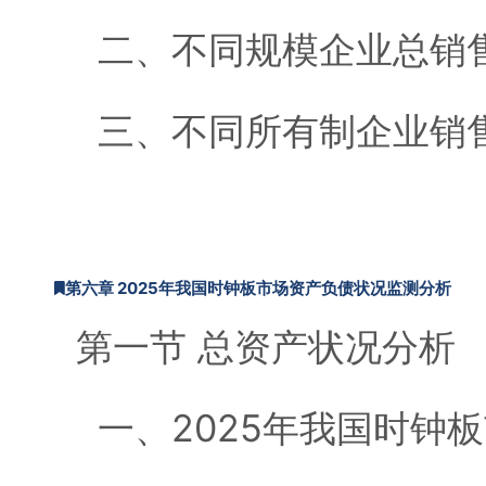
二、不同规模企业总销
三、不同所有制企业销
第六章 2025年我国时钟板市场资产负债状况监测分析
第一节 总资产状况分析
一、2025年我国时钟