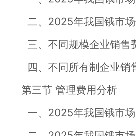
二、2025年我国锇市
三、不同规模企业销售
四、不同所有制企业销
第三节 管理费用分析
一、2025年我国锇市
二、2025年我国锇市