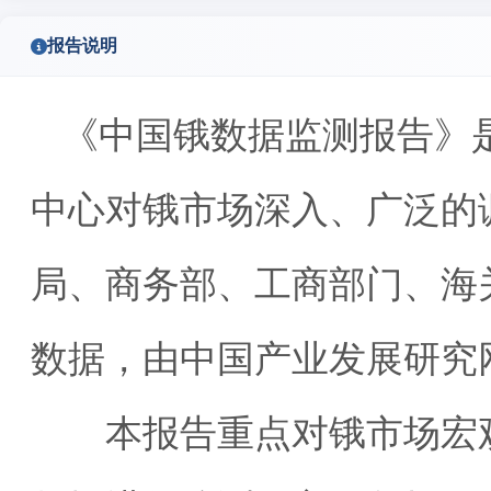
报告说明
《中国锇数据监测报告》
中心对锇市场深入、广泛的
局、商务部、工商部门、海
数据，由中国产业发展研究
本报告重点对锇市场宏观