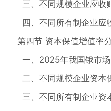
三、不同规模企业应收账
四、不同所有制企业应收
第四节 资本保值增值率
一、2025年我国锇市
二、不同规模企业资本保
三、不同所有制企业资本