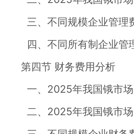
三、不同规模企业管理
四、不同所有制企业管
第四节 财务费用分析
一、2025年我国锇市
二、2025年我国锇市
三、不同规模企业财务