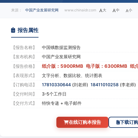
来源：
中国产业发展研究网
www.chinaidr.com
大
中
小
报告属性
【报告名称】
中国锇数据监测报告
【发布机构】
中国产业发展研究网
纸介版：5900RMB 电子版：6300RMB 纸
【报告价格】
【表现形式】
文字分析、数据比较、统计图表
【订购电话】
17810330644
(刘老师)
18411010258
(李老师
【交付时间】
3-5个工作日
【交付方式】
特快专递 + 电子邮件
在线订购本报告
下载订