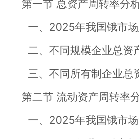
第一节 总资产周转率分
一、2025年我国锇市
二、不同规模企业总资
三、不同所有制企业总资
第二节 流动资产周转率
一、2025年我国锇市