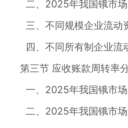
二、2025年我国锇市
三、不同规模企业流动资
四、不同所有制企业流动
第三节 应收账款周转率
一、2025年我国锇市
二、2025年我国锇市