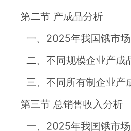
第二节 产成品分析
一、2025年我国锇市
二、不同规模企业产成
三、不同所有制企业产
第三节 总销售收入分析
一、2025年我国锇市