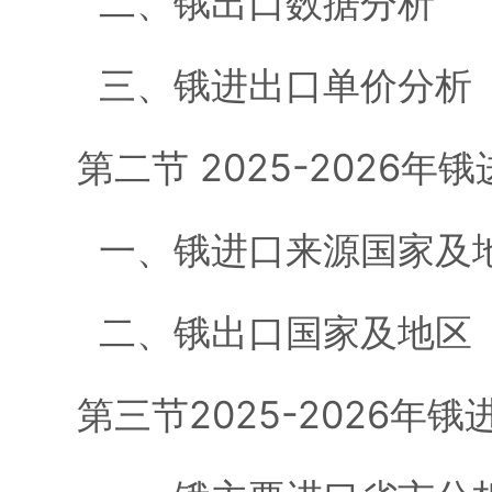
二、锇出口数据分析
三、锇进出口单价分析
第二节 2025-2026
一、锇进口来源国家及
二、锇出口国家及地区
第三节2025-2026年