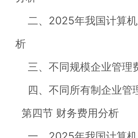
二、2025年我国计算
析
三、不同规模企业管理
四、不同所有制企业管
第四节 财务费用分析
一、2025年我国计算