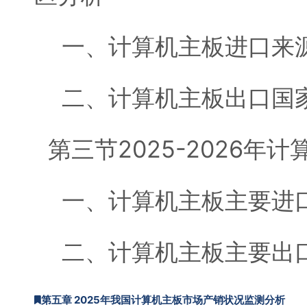
一、计算机主板进口来
二、计算机主板出口国
第三节2025-2026年
一、计算机主板主要进
二、计算机主板主要出
第五章 2025年我国计算机主板市场产销状况监测分析