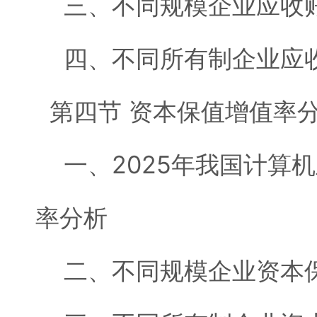
三、不同规模企业应收账
四、不同所有制企业应收
第四节 资本保值增值率
一、2025年我国计算
率分析
二、不同规模企业资本保