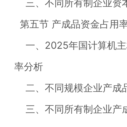
三、不同所有制企业资本
第五节 产成品资金占用
一、2025年国计算机
率分析
二、不同规模企业产成品
三、不同所有制企业产成