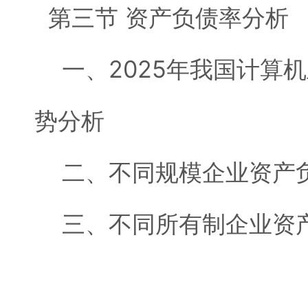
第三节 资产负债率分析
一、2025年我国计算
势分析
二、不同规模企业资产
三、不同所有制企业资