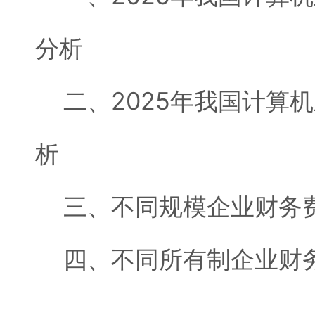
分析
二、2025年我国计算
析
三、不同规模企业财务
四、不同所有制企业财