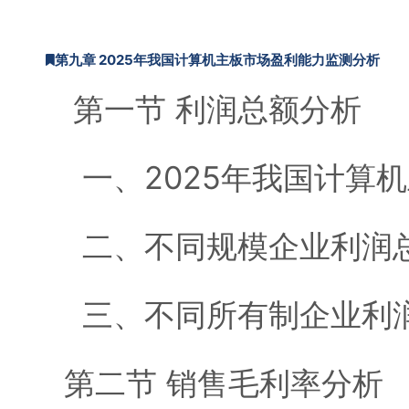
第九章 2025年我国计算机主板市场盈利能力监测分析
第一节 利润总额分析
一、2025年我国计算
二、不同规模企业利润
三、不同所有制企业利
第二节 销售毛利率分析