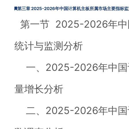
第三章 2025-2026年中国计算机主板所属市场主要指标
第一节 2025-2026
统计与监测分析
一、2025-2026年中
量增长分析
二、2025-2026年中