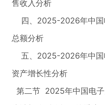
售收入分析
四、2025-2026年中
总额分析
五、2025-2026年中
资产增长性分析
第二节 2025年中国电