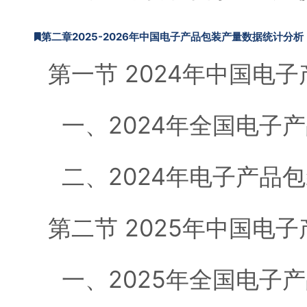
第二章2025-2026年中国电子产品包装产量数据统计分析
第一节 2024年中国电
一、2024年全国电子
二、2024年电子产品
第二节 2025年中国电
一、2025年全国电子