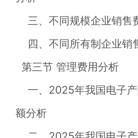
三、不同规模企业销售
四、不同所有制企业销
第三节 管理费用分析
一、2025年我国电子
额分析
二、2025年我国电子