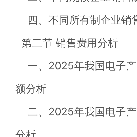
四、不同所有制企业销
第二节 销售费用分析
一、2025年我国电子
额分析
二、2025年我国电子
分析