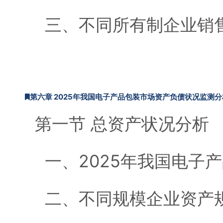
三、不同所有制企业销
第六章 2025年我国电子产品包装市场资产负债状况监测分
第一节 总资产状况分析
一、2025年我国电子
二、不同规模企业资产