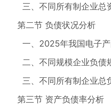
三、不同所有制企业总
第二节 负债状况分析
一、2025年我国电子
二、不同规模企业负债
三、不同所有制企业总
第三节 资产负债率分析