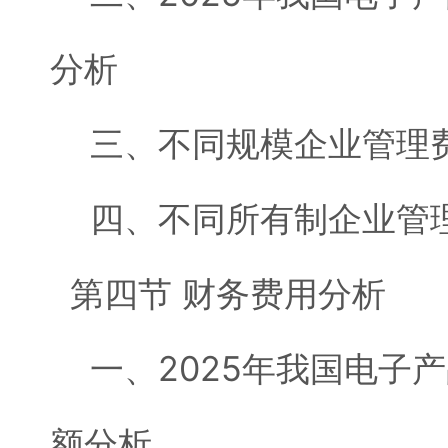
分析
三、不同规模企业管理
四、不同所有制企业管
第四节 财务费用分析
一、2025年我国电子
额分析