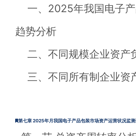
一、2025年我国电子
趋势分析
二、不同规模企业资产
三、不同所有制企业资
第七章 2025年月我国电子产品包装市场资产运营状况监