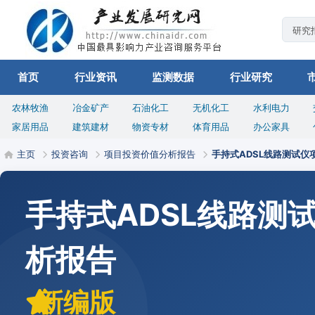
首页
行业资讯
监测数据
行业研究
农林牧渔
冶金矿产
石油化工
无机化工
水利电力
家居用品
建筑建材
物资专材
体育用品
办公家具
主页
投资咨询
项目投资价值分析报告
手持式ADSL线路测试仪
手持式ADSL线路测
析报告
新编版