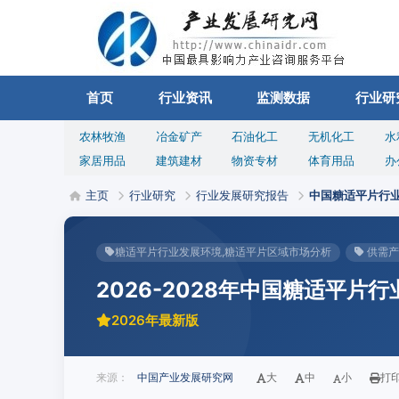
首页
行业资讯
监测数据
行业研
农林牧渔
冶金矿产
石油化工
无机化工
水
家居用品
建筑建材
物资专材
体育用品
办
主页
行业研究
行业发展研究报告
中国糖适平片行
糖适平片行业发展环境,糖适平片区域市场分析
供需产
2026-2028年中国糖适平片
2026年最新版
来源：
中国产业发展研究网
大
中
小
打