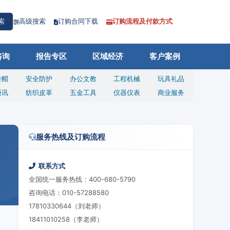
高级搜索
订购合同下载
订购流程及付款方式
索
咨询
报告专区
区域经济
客户案例
鞋帽
安全防护
办公文教
工程机械
玩具礼品
通讯
纺织皮革
五金工具
仪器仪表
商业服务
服务热线及订购流程
联系方式
全国统一服务热线：400-680-5790
咨询电话：010-57288580
17810330644（刘老师）
18411010258（李老师）