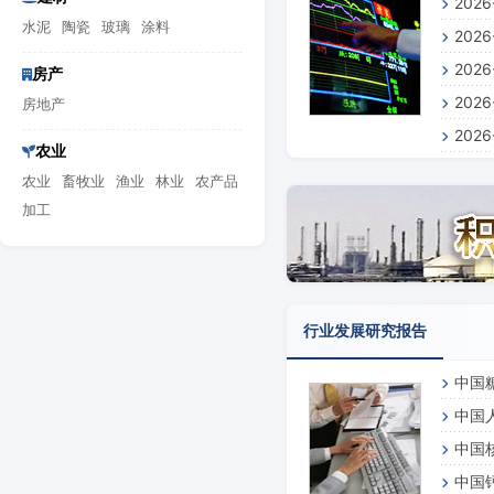
202
预测报
水泥
陶瓷
玻璃
涂料
202
景预测
202
析及前
房产
202
测报告
房地产
202
测报告
农业
预测报
农业
畜牧业
渔业
林业
农产品
加工
行业发展研究报告
中国
中国
中国
中国