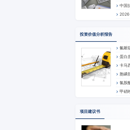
中国
202
投资价值分析报告
氟哌
蛋白
卡马
胞磷
氯胺
甲硝
项目建议书