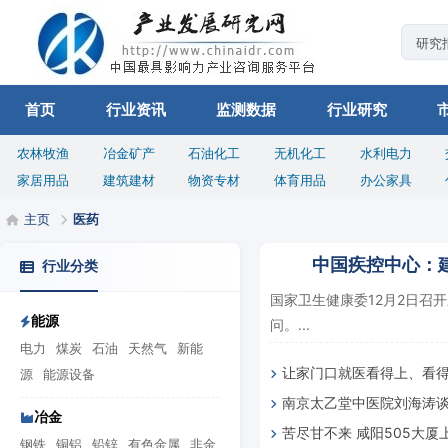
首页
行业资讯
监测数据
行业研究
农林牧渔
冶金矿产
石油化工
无机化工
水利电力
家居用品
建筑建材
物资专材
体育用品
办公家具
主页
医药
中国疾控中心：
行业分类
国家卫生健康委12月2日召
能源
问。...
电力
煤炭
石油
天然气
新能
让家门口就医看得上、看
源
能源设备
南京太乙堂中医院刘海涛
冶金
苦尽甘不来 咸阳505大厦
大法，核心与治则
钢铁
铜铝
铅锌
有色金属
非金