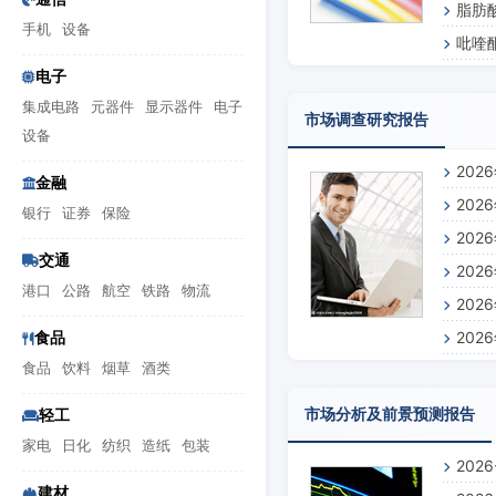
脂肪
手机
设备
吡喹
电子
集成电路
元器件
显示器件
电子
市场调查研究报告
设备
20
金融
20
银行
证券
保险
20
交通
20
港口
公路
航空
铁路
物流
20
食品
20
食品
饮料
烟草
酒类
市场分析及前景预测报告
轻工
家电
日化
纺织
造纸
包装
202
建材