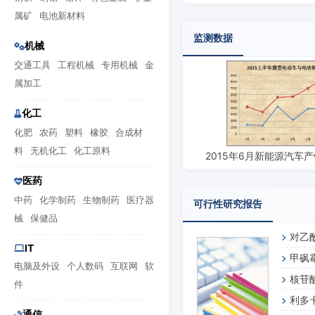
业伦理与时代密码
属矿
电池新材料
监测数据
机械
交通工具
工程机械
专用机械
金
属加工
化工
化肥
农药
塑料
橡胶
合成材
料
无机化工
化工原料
2015年6月新能源汽车
医药
中药
化学制药
生物制药
医疗器
可行性研究报告
械
保健品
对乙
IT
甲砜
电脑及外设
个人数码
互联网
软
核苷
件
利多
通信