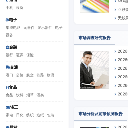
MO
手机
设备
互联
无线
电子
集成电路
元器件
显示器件
电子
设备
市场调查研究报告
金融
20
银行
证券
保险
20
交通
20
港口
公路
航空
铁路
物流
20
20
食品
20
食品
饮料
烟草
酒类
轻工
市场分析及前景预测报告
家电
日化
纺织
造纸
包装
建材
202