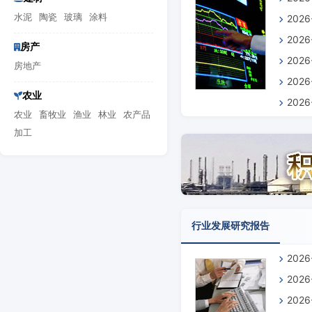
水泥
陶瓷
玻璃
涂料
202
前景预
202
预测报
房产
202
景预测
房地产
202
测报告
农业
202
预测报
农业
畜牧业
渔业
林业
农产品
分析及
加工
行业发展研究报告
202
202
202