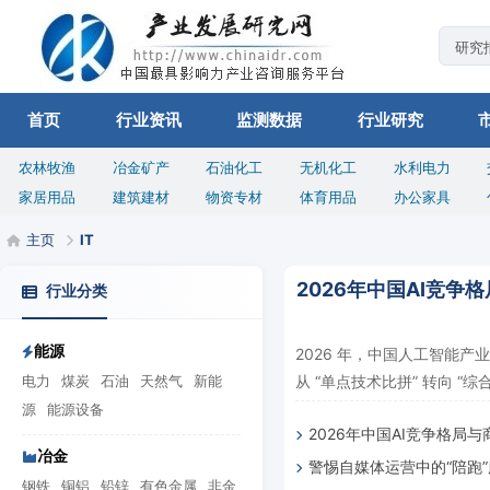
首页
行业资讯
监测数据
行业研究
农林牧渔
冶金矿产
石油化工
无机化工
水利电力
家居用品
建筑建材
物资专材
体育用品
办公家具
主页
IT
2026年中国AI竞
行业分类
能源
2026 年，中国人工智能
电力
煤炭
石油
天然气
新能
从 “单点技术比拼” 转向 “综合
源
能源设备
2026年中国AI竞争格局
冶金
警惕自媒体运营中的“陪跑
析：梯队重构、价值兑现、
钢铁
铜铝
铅锌
有色金属
非金