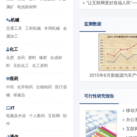
“让互联网更好造福人民”
属矿
电池新材料
向纵深推进
机械
监测数据
交通工具
工程机械
专用机械
金
属加工
化工
化肥
农药
塑料
橡胶
合成材
料
无机化工
化工原料
2015年6月新能源汽车
医药
中药
化学制药
生物制药
医疗器
械
保健品
可行性研究报告
IT
移动
电脑及外设
个人数码
互联网
软
办公
件
互联
通信