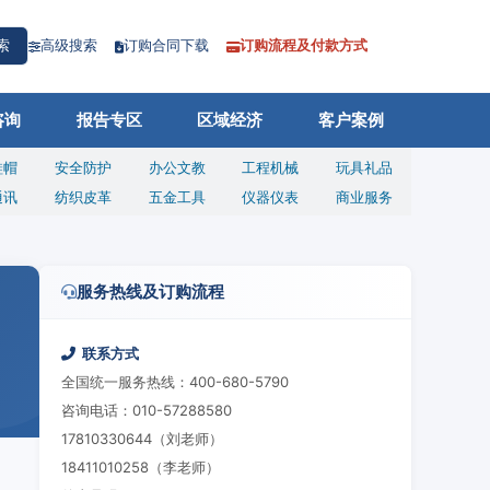
高级搜索
订购合同下载
订购流程及付款方式
索
咨询
报告专区
区域经济
客户案例
鞋帽
安全防护
办公文教
工程机械
玩具礼品
通讯
纺织皮革
五金工具
仪器仪表
商业服务
服务热线及订购流程
联系方式
全国统一服务热线：400-680-5790
咨询电话：010-57288580
17810330644（刘老师）
18411010258（李老师）