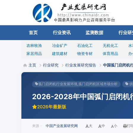
首页
行业资讯
监测数据
行业研
农林牧渔
冶金矿产
石油化工
无机化工
水
家居用品
建筑建材
物资专材
体育用品
办
主页
行业研究
行业发展研究报告
中国弧门启闭机
弧门启闭机行业发展环境,弧门启闭机区域市场分析
供
2026-2028年中国弧门启闭
2026年最新版
来源：
中国产业发展研究网
大
中
小
打