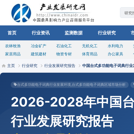
首页
行业资讯
监测数据
行业研究
农林牧渔
冶金矿产
石油化工
无机化工
水利电力
家居用品
建筑建材
物资专材
体育用品
办公家具
主页
行业研究
行业发展研究报告
中国台式多功能电子词典行业
台式多功能电子词典行业发展环境,台式多功能电子词典区域市场分析
2026-2028年中
行业发展研究报告