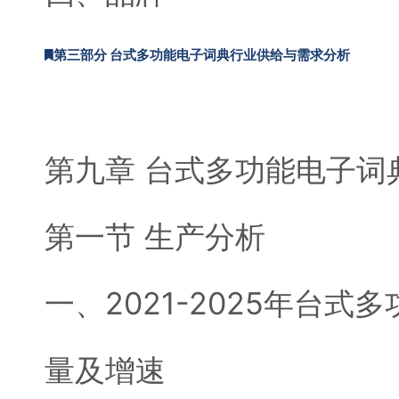
第三部分 台式多功能电子词典行业供给与需求分析
第九章 台式多功能电子词
第一节 生产分析
一、2021-2025年台
量及增速