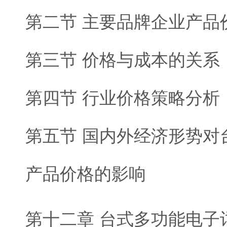
第二节 主要品牌企业产品
第三节 价格与成本的关系
第四节 行业价格策略分析
第五节 国内外经济形势对
产品价格的影响
第十二章 台式多功能电子