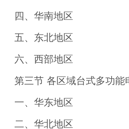
四、华南地区
五、东北地区
六、西部地区
第三节 各区域台式多功能
一、华东地区
二、华北地区