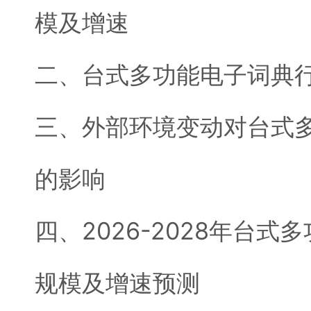
模及增速
二、台式多功能电子词典
三、外部环境变动对台式
的影响
四、2026-2028年台
规模及增速预测