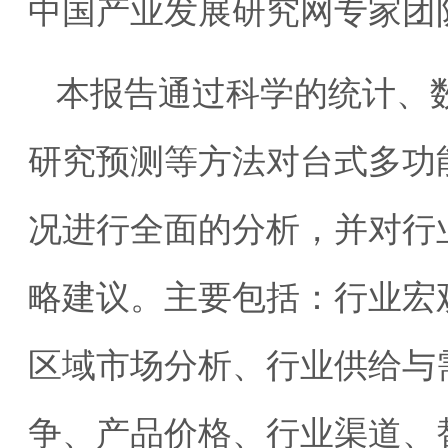
中国产业发展研究网专家团
本报告通过科学的统计、
研究预测等方法对台式多功
况进行全面的分析，并对行
略建议。主要包括：行业宏
区域市场分析、行业供给与
争、产品价格、行业渠道、