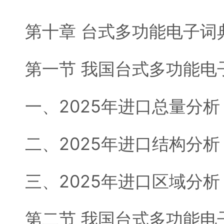
第十章 台式多功能电子词
第一节 我国台式多功能电
一、2025年进口总量分析
二、2025年进口结构分析
三、2025年进口区域分析
第二节 我国台式多功能电