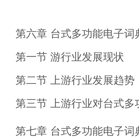
第六章 台式多功能电子词
第一节 游行业发展现状
第二节 上游行业发展趋势
第三节 上游行业对台式多
第七章 台式多功能电子词