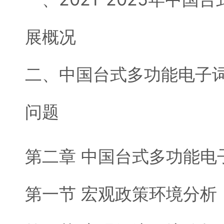
展概况
二、中国台式多功能电子
问题
第二章 中国台式多功能电
第一节 宏观政策环境分析