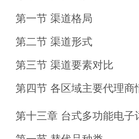
第一节 渠道格局
第二节 渠道形式
第三节 渠道要素对比
第四节 各区域主要代理商
第十三章 台式多功能电子
第一节 替代品种类