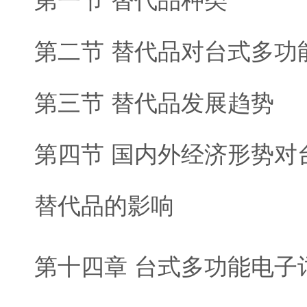
第二节 替代品对台式多功
第三节 替代品发展趋势
第四节 国内外经济形势对
替代品的影响
第十四章 台式多功能电子