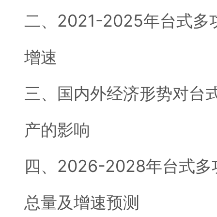
二、2021-2025年台
增速
三、国内外经济形势对台
产的影响
四、2026-2028年台
总量及增速预测