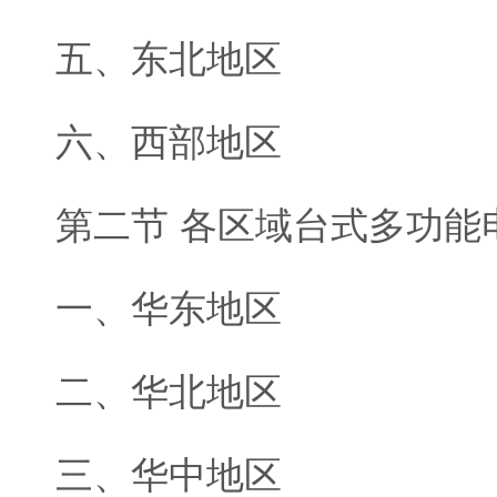
五、东北地区
六、西部地区
第二节 各区域台式多功能
一、华东地区
二、华北地区
三、华中地区