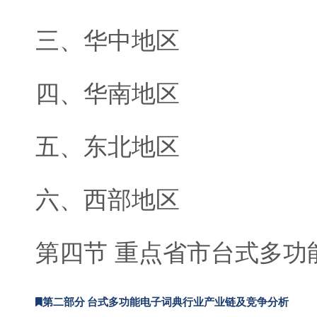
三、华中地区
四、华南地区
五、东北地区
六、西部地区
第四节 重点省市台式多功
第二部分 台式多功能电子词典行业产业链及竞争分析