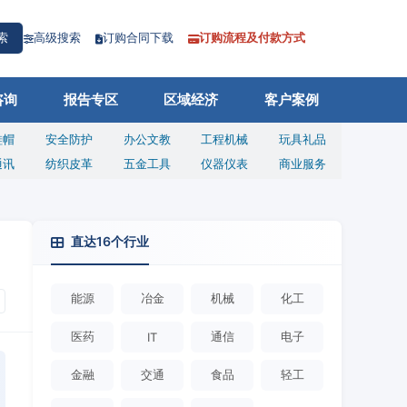
高级搜索
订购合同下载
订购流程及付款方式
索
咨询
报告专区
区域经济
客户案例
鞋帽
安全防护
办公文教
工程机械
玩具礼品
通讯
纺织皮革
五金工具
仪器仪表
商业服务
直达16个行业
能源
冶金
机械
化工
医药
通信
电子
IT
金融
交通
食品
轻工