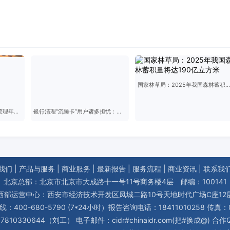
国家林草局：2025年我国森林蓄积量将达190亿立方米
第五届中国高速公路服务区管理年会在广东召开
银行清理“沉睡卡”用户诸多担忧：余额会去哪儿
我们
|
产品与服务
|
商业服务
|
最新报告
|
服务流程
|
商业资讯
|
联系我
北京总部：北京市北京市大成路十一号11号商务楼4层 邮编：100141
西部运营中心：西安市经济技术开发区凤城二路10号天地时代广场C座12
400-680-5790 (7*24小时）报告咨询电话：18411010258 传真：01
10330644（刘工） 电子邮件：cidr#chinaidr.com(把#换成@) 合作Q