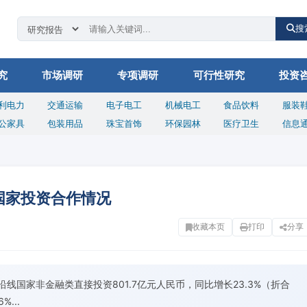
搜
究
市场调研
专项调研
可行性研究
投资
利电力
交通运输
电子电工
机械电工
食品饮料
服装
公家具
包装用品
珠宝首饰
环保园林
医疗卫生
信息
线国家投资合作情况
收藏本页
打印
分享
”沿线国家非金融类直接投资801.7亿元人民币，同比增长23.3%（折合
...