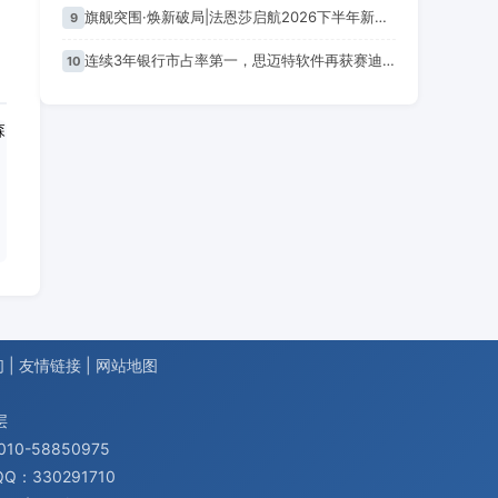
旗舰突围·焕新破局|法恩莎启航2026下半年新篇章
9
连续3年银行市占率第一，思迈特软件再获赛迪权威认可
10
们
|
友情链接
|
网站地图
层
0-58850975
Q：330291710