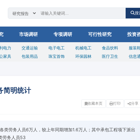
搜
究
市场调研
专项调研
可行性研究
投资
利电力
交通运输
电子电工
机械电工
食品饮料
服装
公家具
包装用品
珠宝首饰
环保园林
医疗卫生
信息
业务简明统计
收藏本页
打印
分享
派出各类劳务人员6万人，较上年同期增加1.6万人；其中承包工程项下派出
类劳务人员53