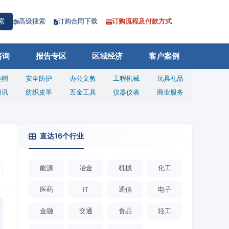
高级搜索
订购合同下载
订购流程及付款方式
索
咨询
报告专区
区域经济
客户案例
鞋帽
安全防护
办公文教
工程机械
玩具礼品
通讯
纺织皮革
五金工具
仪器仪表
商业服务
直达16个行业
能源
冶金
机械
化工
医药
通信
电子
IT
金融
交通
食品
轻工