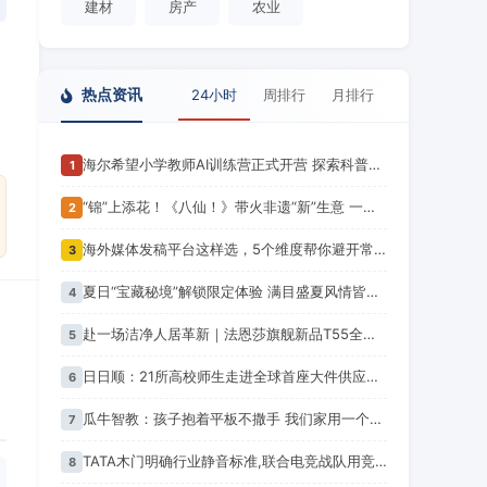
建材
房产
农业
热点资讯
24小时
周排行
月排行
海尔希望小学教师AI训练营正式开营 探索科普教育公益新模式
1
“锦”上添花！《八仙！》带火非遗“新”生意 一张票根解锁“神仙”之旅
2
海外媒体发稿平台这样选，5个维度帮你避开常见误区
3
夏日“宝藏秘境”解锁限定体验 满目盛夏风情皆是出游佳选 你心动了吗？
4
赴一场洁净人居革新｜法恩莎旗舰新品T55全能净重磅上市
5
日日顺：21所高校师生走进全球首座大件供应链灯塔
6
瓜牛智教：孩子抱着平板不撒手 我们家用一个办法把屏幕时间“变废为宝”
7
TATA木门明确行业静音标准,联合电竞战队用竞技验证极致安静
8