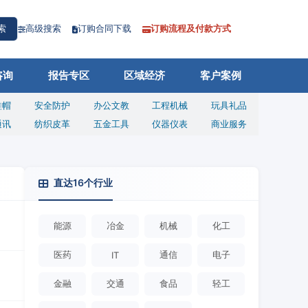
高级搜索
订购合同下载
订购流程及付款方式
索
咨询
报告专区
区域经济
客户案例
鞋帽
安全防护
办公文教
工程机械
玩具礼品
通讯
纺织皮革
五金工具
仪器仪表
商业服务
直达16个行业
能源
冶金
机械
化工
医药
通信
电子
IT
金融
交通
食品
轻工