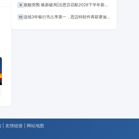
旗舰突围·焕新破局|法恩莎启航2026下半年新篇章
9
连续3年银行市占率第一，思迈特软件再获赛迪权威认可
10
们
|
友情链接
|
网站地图