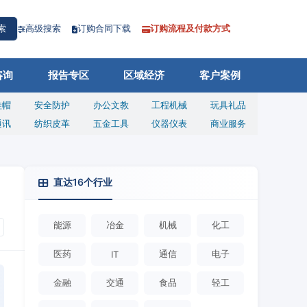
高级搜索
订购合同下载
订购流程及付款方式
索
咨询
报告专区
区域经济
客户案例
鞋帽
安全防护
办公文教
工程机械
玩具礼品
通讯
纺织皮革
五金工具
仪器仪表
商业服务
直达16个行业
能源
冶金
机械
化工
医药
通信
电子
IT
金融
交通
食品
轻工