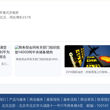
”开幕式并致辞
亿元，同比增长23.1%
商务部会同有关部门组织投放14000吨中央储备猪肉
喜乐闹元宵，精彩《满堂红》吴三大艺术馆馆长刘平为演职人员送墨宝并合影留念
2010国际油价：价格震荡上行影响几何？
我们
|
产品与服务
|
商业服务
|
最新报告
|
服务流程
|
商业资讯
|
联系我
北京总部：北京市北京市大成路十一号11号商务楼4层 邮编：100141