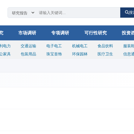
搜
究
市场调研
专项调研
可行性研究
投资
利电力
交通运输
电子电工
机械电工
食品饮料
服装
公家具
包装用品
珠宝首饰
环保园林
医疗卫生
信息