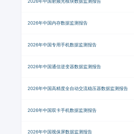
2026年中国射频光模块数据监测报告
2026年中国内存数据监测报告
2026年中国专用手机数据监测报告
2026年中国通信逆变器数据监测报告
2026年中国高精度全自动交流稳压器数据监测报告
2026年中国双卡手机数据监测报告
2026年中国视保屏数据监测报告