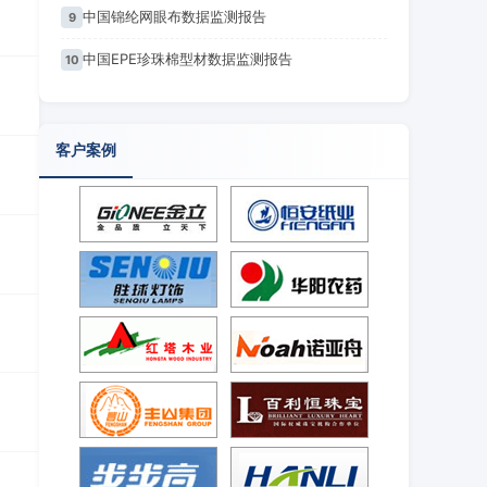
中国锦纶网眼布数据监测报告
9
中国EPE珍珠棉型材数据监测报告
10
客户案例