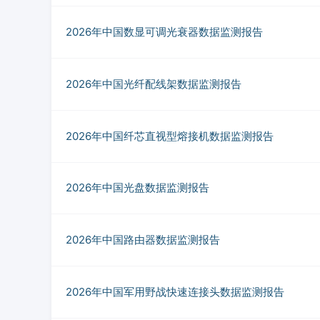
2026年中国数显可调光衰器数据监测报告
2026年中国光纤配线架数据监测报告
2026年中国纤芯直视型熔接机数据监测报告
2026年中国光盘数据监测报告
2026年中国路由器数据监测报告
2026年中国军用野战快速连接头数据监测报告