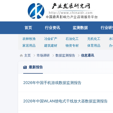
首页
行业资讯
监测数据
行业研
农林牧渔
冶金矿产
石油化工
无机化工
水
家居用品
建筑建材
物资专材
体育用品
办
主页
市场调研
数据监测报告
信息通讯
最新报告
2026年中国手机游戏数据监测报告
2026年中国WLAN馈电式干线放大器数据监测报告