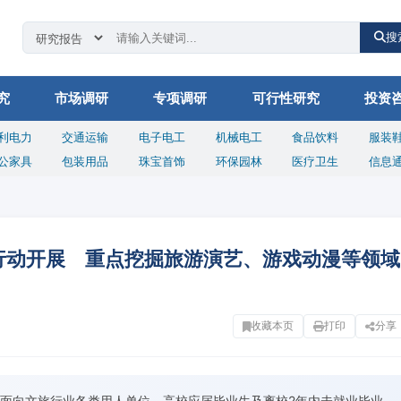
搜
究
市场调研
专项调研
可行性研究
投资
利电力
交通运输
电子电工
机械电工
食品饮料
服装
公家具
包装用品
珠宝首饰
环保园林
医疗卫生
信息
项行动开展 重点挖掘旅游演艺、游戏动漫等领域
收藏本页
打印
分享
面向文旅行业各类用人单位、高校应届毕业生及离校2年内未就业毕业