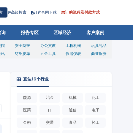
高级搜索
订购合同下载
订购流程及付款方式
索
咨询
报告专区
区域经济
客户案例
鞋帽
安全防护
办公文教
工程机械
玩具礼品
通讯
纺织皮革
五金工具
仪器仪表
商业服务
直达16个行业
能源
冶金
机械
化工
医药
通信
电子
IT
金融
交通
食品
轻工