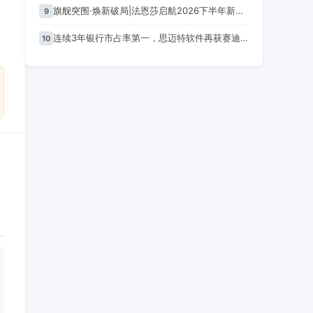
旗舰突围·焕新破局|法恩莎启航2026下半年新篇章
9
连续3年银行市占率第一，思迈特软件再获赛迪权威认可
10