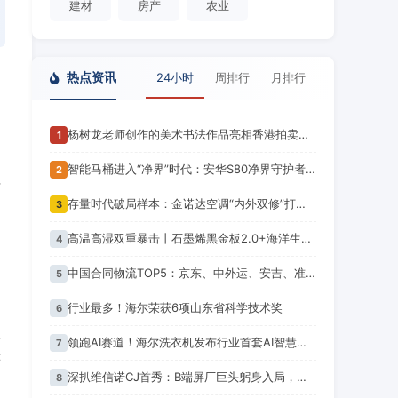
建材
房产
农业
热点资讯
24小时
周排行
月排行
杨树龙老师创作的美术书法作品亮相香港拍卖预展现场
1
智能马桶进入“净界”时代：安华S80净界守护者以技术创新回应健康消费升级
2
活
存量时代破局样本：金诺达空调“内外双修”打开增长空间
3
文
高温高湿双重暴击丨石墨烯黑金板2.0+海洋生态板，全屋防潮抗菌双防护
4
中国合同物流TOP5：京东、中外运、安吉、准时达、日日顺
5
行业最多！海尔荣获6项山东省科学技术奖
6
依
领跑AI赛道！海尔洗衣机发布行业首套AI智慧洗护方案
7
等
深扒维信诺CJ首秀：B端屏厂巨头躬身入局，为年轻人造「新玩具」，一场屏幕破圈实验打响
8