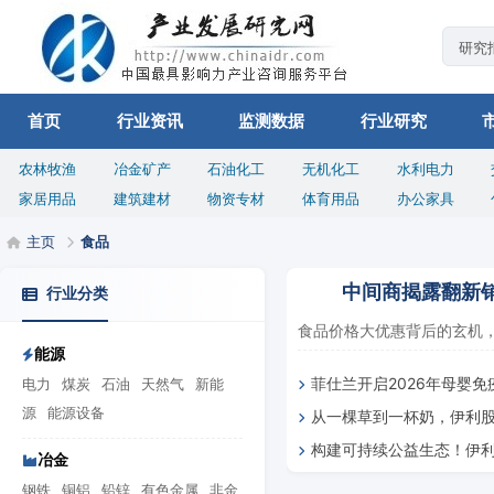
首页
行业资讯
监测数据
行业研究
农林牧渔
冶金矿产
石油化工
无机化工
水利电力
家居用品
建筑建材
物资专材
体育用品
办公家具
主页
食品
中间商揭露翻新
行业分类
食品价格大优惠背后的玄机，
能源
菲仕兰开启2026年母婴
电力
煤炭
石油
天然气
新能
源
能源设备
从一棵草到一杯奶，伊利
动
构建可持续公益生态！伊利
应消费者期待
冶金
后一公里”提供系统解法
钢铁
铜铝
铅锌
有色金属
非金