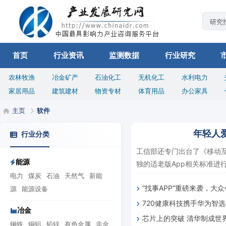
首页
行业资讯
监测数据
行业研究
农林牧渔
冶金矿产
石油化工
无机化工
水利电力
家居用品
建筑建材
物资专材
体育用品
办公家具
主页
软件
年轻人
行业分类
工信部还专门出台了《移动互
能源
独的适老版App相关标准进行
电力
煤炭
石油
天然气
新能
“找事APP”重磅来袭，大
源
能源设备
720健康科技携手华为智选奋
的“薪”机遇
冶金
芯片上的突破 清华制成世
钢铁
铜铝
铅锌
有色金属
非金