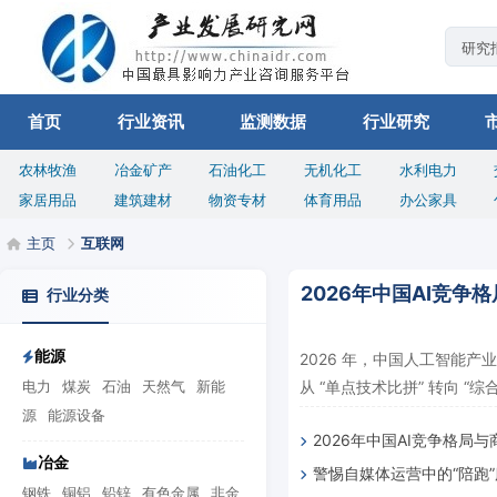
首页
行业资讯
监测数据
行业研究
农林牧渔
冶金矿产
石油化工
无机化工
水利电力
家居用品
建筑建材
物资专材
体育用品
办公家具
主页
互联网
2026年中国AI竞
行业分类
能源
2026 年，中国人工智能
电力
煤炭
石油
天然气
新能
从 “单点技术比拼” 转向 “综合
源
能源设备
2026年中国AI竞争格局
冶金
警惕自媒体运营中的“陪跑
析：梯队重构、价值兑现、
钢铁
铜铝
铅锌
有色金属
非金