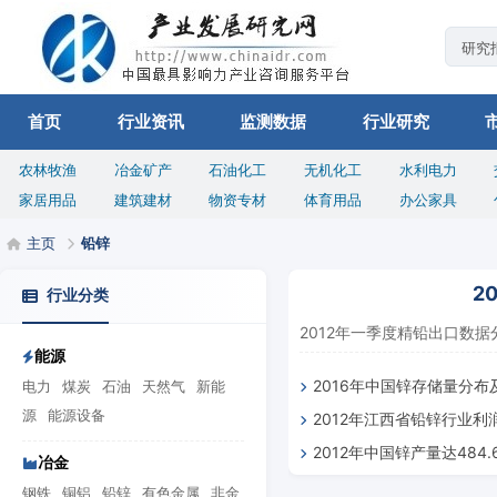
首页
行业资讯
监测数据
行业研究
农林牧渔
冶金矿产
石油化工
无机化工
水利电力
家居用品
建筑建材
物资专材
体育用品
办公家具
主页
铅锌
2
行业分类
2012年一季度精铅出口数据分
能源
2016年中国锌存储量分
电力
煤炭
石油
天然气
新能
源
能源设备
2012年江西省铅锌行业利润
2012年中国锌产量达484.
冶金
钢铁
铜铝
铅锌
有色金属
非金