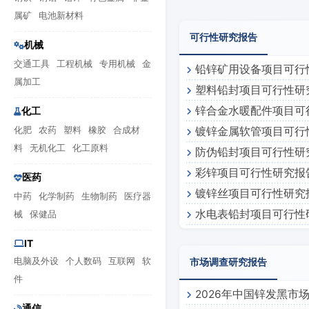
属矿
电池新材料
可行性研究报告
机械
交通工具
工程机械
专用机械
金
铅锌矿用设备项目可行
属加工
塑料铅封项目可行性研
锌合金水暖配件项目可
化工
化肥
农药
塑料
橡胶
合成材
镀锌金属软管项目可行
料
无机化工
化工原料
防伪铅封项目可行性研
彩锌项目可行性研究报
医药
镀锌丝项目可行性研究
中药
化学制药
生物制药
医疗器
水电表铅封项目可行性
械
保健品
IT
电脑及外设
个人数码
互联网
软
市场调查研究报告
件
2026年中国锌发黑市
通信