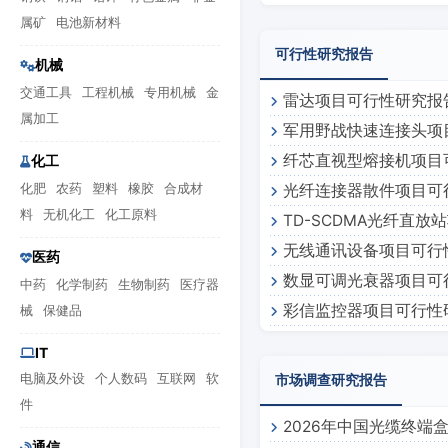
书写华丽篇章
属矿
电池新材料
可行性研究报告
机械
交通工具
工程机械
专用机械
金
雷达项目可行性研究报
属加工
军用野战快速连接头项
纤芯直视型熔接机项目
化工
化肥
农药
塑料
橡胶
合成材
光纤连接器散件项目可
料
无机化工
化工原料
TD-SCDMA光纤直
无线通讯设备项目可行
医药
数显可调光衰器项目可
中药
化学制药
生物制药
医疗器
彩信监控器项目可行性
械
保健品
IT
电脑及外设
个人数码
互联网
软
市场调查研究报告
件
2026年中国光缆终端
通信