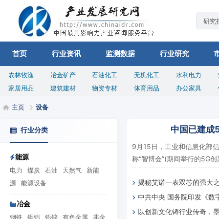
首页
行业资讯
监测数据
行业研究
农林牧渔
冶金矿产
石油化工
无机化工
水利电力
家居用品
建筑建材
物资专材
体育用品
办公家具
主页
设备
中国已建成5
行业分类
9月15日，工业和信息化部
能源
称“智博会”)期间举行的5G
电力
煤炭
石油
天然气
新能
揭秘艾诺一表双芯的强大
源
能源设备
中共中央 国务院印发《数
懂
冶金
以创新文化铸行业传奇，墨
布局规划》
钢铁
铜铝
铅锌
有色金属
非金