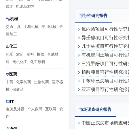
属矿
电池新材料
可行性研究报告
机械
交通工具
工程机械
专用机械
金
氯丙烯项目可行性研究
属加工
异壬醇项目可行性研究
凡士林项目可行性研究
化工
化肥
农药
塑料
橡胶
合成材
有机膨润土项目可行性
料
无机化工
化工原料
三混甲酚项目可行性研
植酸项目可行性研究报
医药
甲苯环已烷项目可行性
中药
化学制药
生物制药
医疗器
双环项目可行性研究报
械
保健品
IT
电脑及外设
个人数码
互联网
软
市场调查研究报告
件
中国正戊烷市场调查研
通信