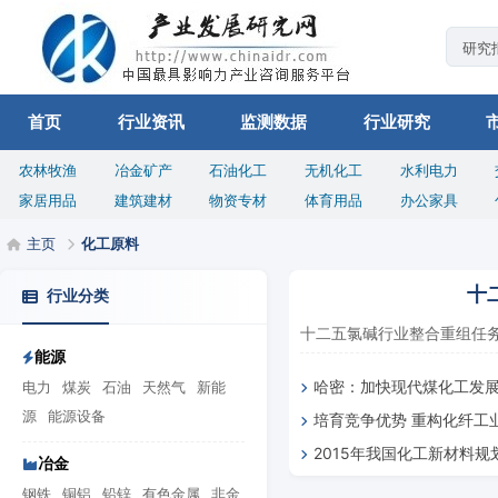
首页
行业资讯
监测数据
行业研究
农林牧渔
冶金矿产
石油化工
无机化工
水利电力
家居用品
建筑建材
物资专材
体育用品
办公家具
主页
化工原料
十
行业分类
十二五氯碱行业整合重组任务艰
能源
哈密：加快现代煤化工发展
电力
煤炭
石油
天然气
新能
源
能源设备
培育竞争优势 重构化纤工
级煤化工产业集群
2015年我国化工新材料
冶金
3500亿元
钢铁
铜铝
铅锌
有色金属
非金