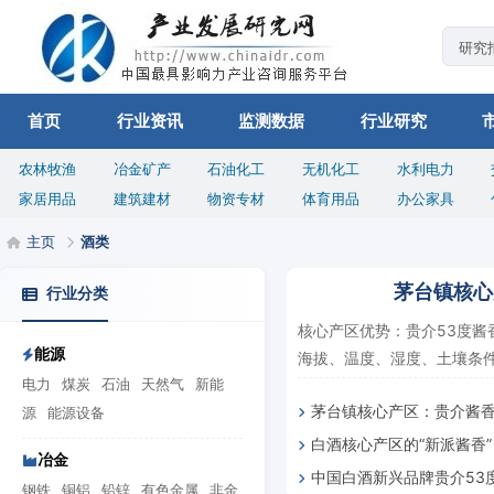
首页
行业资讯
监测数据
行业研究
农林牧渔
冶金矿产
石油化工
无机化工
水利电力
家居用品
建筑建材
物资专材
体育用品
办公家具
主页
酒类
茅台镇核心
行业分类
核心产区优势：贵介53度
能源
海拔、温度、湿度、土壤条件
电力
煤炭
石油
天然气
新能
茅台镇核心产区：贵介酱
源
能源设备
白酒核心产区的“新派酱香
独特性
冶金
中国白酒新兴品牌贵介53
生的！
钢铁
铜铝
铅锌
有色金属
非金