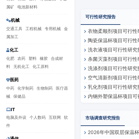
属矿
电池新材料
可行性研究报告
机械
交通工具
工程机械
专用机械
金
衣物柔顺剂项目可行性
属加工
陶瓷保温杯项目可行性
洗衣液项目可行性研究
化工
化肥
农药
塑料
橡胶
合成材
杀菌灭藻剂项目可行性
料
无机化工
化工原料
洗涤剂项目可行性研究
空气清新剂项目可行性
医药
乳化剂项目可行性研究
中药
化学制药
生物制药
医疗器
内钢外塑保温杯项目可
械
保健品
IT
电脑及外设
个人数码
互联网
软
市场调查研究报告
件
2026年中国双层保温
通信