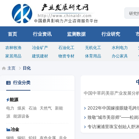
首页
行业资讯
监测数据
行业研究
农林牧渔
冶金矿产
石油化工
无机化工
水利电力
家居用品
建筑建材
物资专材
体育用品
办公家具
主页
日化
行业分类
中国中草药美容产业发展分析.
能源
2022年中国嫁接眼睫毛
电力
煤炭
石油
天然气
新能
源
能源设备
致敬“城市美容师”——松
专访澜浦里珠宝创始人舒
卫工人
冶金
新开启翡翠珠宝新篇章
钢铁
铜铝
铅锌
有色金属
非金