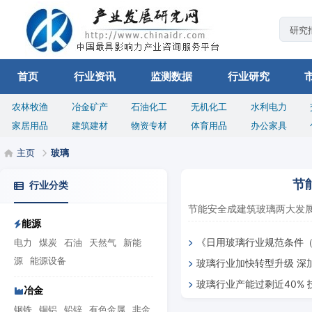
首页
行业资讯
监测数据
行业研究
农林牧渔
冶金矿产
石油化工
无机化工
水利电力
家居用品
建筑建材
物资专材
体育用品
办公家具
主页
玻璃
节
行业分类
节能安全成建筑玻璃两大发展趋
能源
《日用玻璃行业规范条件（
电力
煤炭
石油
天然气
新能
源
能源设备
玻璃行业加快转型升级 深
解读
玻璃行业产能过剩近40%
朗
冶金
口
钢铁
铜铝
铅锌
有色金属
非金