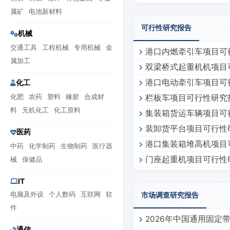
风采）
属矿
电池新材料
可行性研究报告
机械
交通工具
工程机械
专用机械
金
港口内燃牵引车项目可
属加工
双梁桥式起重机机项目
港口电动牵引车项目可
化工
化肥
农药
塑料
橡胶
合成材
栏板车项目可行性研究
料
无机化工
化工原料
集装箱货运车辆项目可
装卸货平台项目可行性
医药
港口集装箱堆高机项目
中药
化学制药
生物制药
医疗器
门座起重机项目可行性
械
保健品
IT
电脑及外设
个人数码
互联网
软
市场调查研究报告
件
2026年中国通用固定
通信