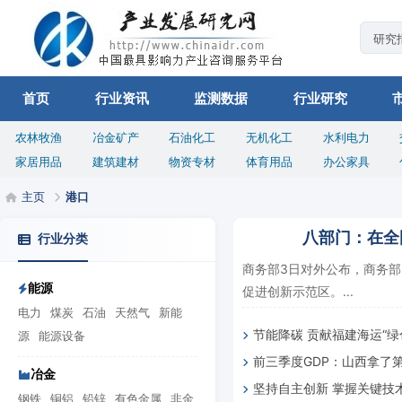
首页
行业资讯
监测数据
行业研究
农林牧渔
冶金矿产
石油化工
无机化工
水利电力
家居用品
建筑建材
物资专材
体育用品
办公家具
主页
港口
八部门：在全
行业分类
商务部3日对外公布，商务部
能源
促进创新示范区。...
电力
煤炭
石油
天然气
新能
节能降碳 贡献福建海运“绿
源
能源设备
前三季度GDP：山西拿了
冶金
坚持自主创新 掌握关键技
袭
钢铁
铜铝
铅锌
有色金属
非金