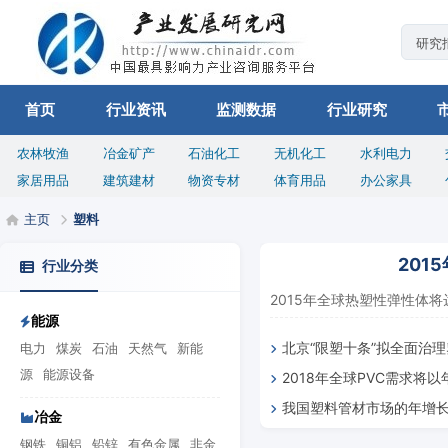
首页
行业资讯
监测数据
行业研究
农林牧渔
冶金矿产
石油化工
无机化工
水利电力
家居用品
建筑建材
物资专材
体育用品
办公家具
主页
塑料
201
行业分类
2015年全球热塑性弹性体将达5
能源
北京“限塑十条”拟全面治
电力
煤炭
石油
天然气
新能
源
能源设备
2018年全球PVC需求将
我国塑料管材市场的年增长率
续增长
冶金
居世界第一
钢铁
铜铝
铅锌
有色金属
非金