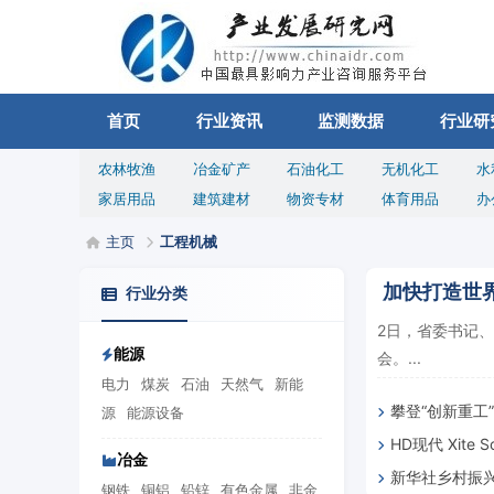
首页
行业资讯
监测数据
行业研
农林牧渔
冶金矿产
石油化工
无机化工
水
家居用品
建筑建材
物资专材
体育用品
办
主页
工程机械
加快打造世
行业分类
2日，省委书记
能源
会。...
电力
煤炭
石油
天然气
新能
攀登“创新重工
源
能源设备
HD现代 Xite
质量发展
冶金
新华社乡村振
域首个TCFD报
钢铁
铜铝
铅锌
有色金属
非金