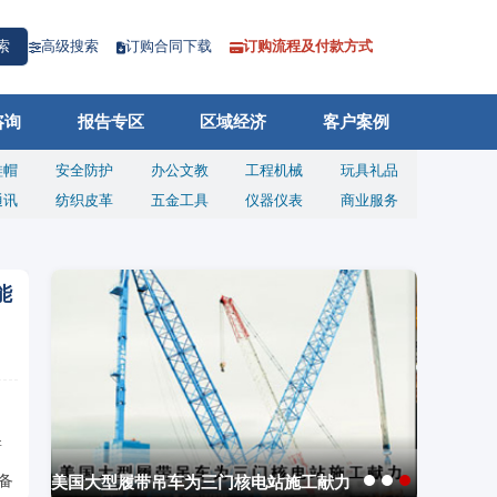
高级搜索
订购合同下载
订购流程及付款方式
索
咨询
报告专区
区域经济
客户案例
鞋帽
安全防护
办公文教
工程机械
玩具礼品
通讯
纺织皮革
五金工具
仪器仪表
商业服务
能
新
备
美国大型履带吊车为三门核电站施工献力