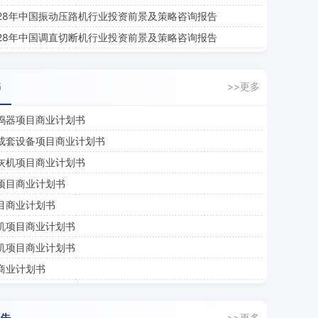
2028年中国振动压路机行业投资前景及策略咨询报告
2028年中国调直切断机行业投资前景及策略咨询报告
书
>>更多
捣器项目商业计划书
成套设备项目商业计划书
灰机项目商业计划书
项目商业计划书
目商业计划书
机项目商业计划书
机项目商业计划书
商业计划书
报告
>>更多