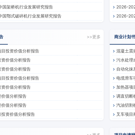
8年中国架桥机行业发展研究报告
2026-
28年中国鄂式破碎机行业发展研究报告
2026-
告
>>更多
商业计划
项目投资价值分析报告
混凝土震
投资价值分析报告
污水处理
投资价值分析报告
自动化抹
项目投资价值分析报告
电缆滑车
投资价值分析报告
加热器项
资价值分析报告
调直切断
资价值分析报告
汽油切割
目投资价值分析报告
叉车项目
>>更多
项目申请