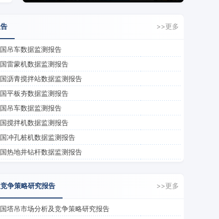
报告
>>更多
年中国吊车数据监测报告
年中国雷蒙机数据监测报告
年中国沥青搅拌站数据监测报告
年中国平板夯数据监测报告
年中国吊车数据监测报告
年中国搅拌机数据监测报告
年中国冲孔桩机数据监测报告
年中国热地井钻杆数据监测报告
及竞争策略研究报告
>>更多
年中国塔吊市场分析及竞争策略研究报告