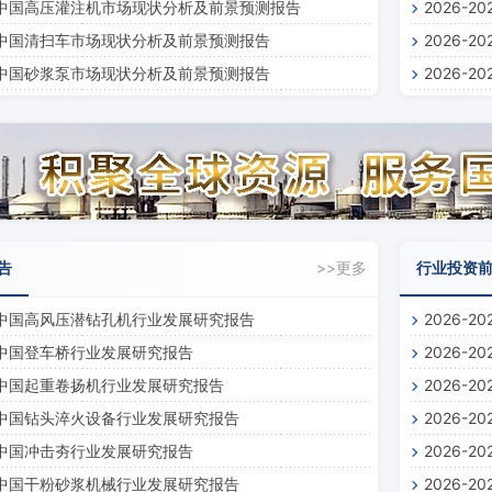
28年中国高压灌注机市场现状分析及前景预测报告
2026-
28年中国清扫车市场现状分析及前景预测报告
2026-
28年中国砂浆泵市场现状分析及前景预测报告
2026-
告
>>更多
行业投资
28年中国高风压潜钻孔机行业发展研究报告
2026-
8年中国登车桥行业发展研究报告
2026-
28年中国起重卷扬机行业发展研究报告
2026-
28年中国钻头淬火设备行业发展研究报告
2026-
8年中国冲击夯行业发展研究报告
2026-
28年中国干粉砂浆机械行业发展研究报告
2026-