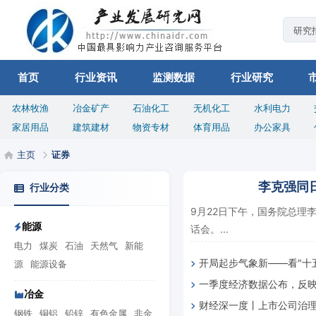
首页
行业资讯
监测数据
行业研究
农林牧渔
冶金矿产
石油化工
无机化工
水利电力
家居用品
建筑建材
物资专材
体育用品
办公家具
主页
证券
李克强同
行业分类
9月22日下午，国务院总理
能源
话会。...
电力
煤炭
石油
天然气
新能
开局起步气象新——看"十
源
能源设备
一季度经济数据公布，反
济发展图景
冶金
财经深一度丨上市公司治
威回应
钢铁
铜铝
铅锌
有色金属
非金